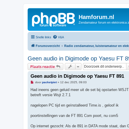
Hamforum.nl
Zendamateur forum en elektronica 
Snelle links
V&A
Forumoverzicht
Radio zendamateur, luisteramateur en ele
Geen audio in Digimode op Yaesu FT 8
Plaats reactie
Geen audio in Digimode op Yaesu FT 891
O
door
packetpiet
»
12 dec 2025, 09:03
n
g
Had ineens geen geluid meer uit de set bij opstarten WSJT x
e
betreft versie Wsjt 2.7.1
l
e
z
nagelopen PC tijd en geïnstalleerd Time.is , geloof ik
e
n
b
poortinstellingen van de FT 891 Com poort, nu com5
e
r
i
Op internet gezocht: Als de 891 in DATA mode staat, dan 
c