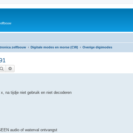
zelfbouw
ktronica zelfbouw
Digitale modes en morse (CW)
Overige digimodes
91
Zoek
Uitgebreid zoeken
, na tijdje niet gebruik en niet decoderen
GEEN audio of waterval ontvangst