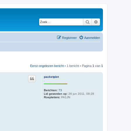
Zoek
Uitgebreid zoeken
Registreer
Aanmelden
Eerst ongelezen bericht
• 1 bericht • Pagina
1
van
1
packetpiet
.
Berichten:
73
Lid geworden op:
26 jun 2011, 08:28
Roepletters:
PA1JN