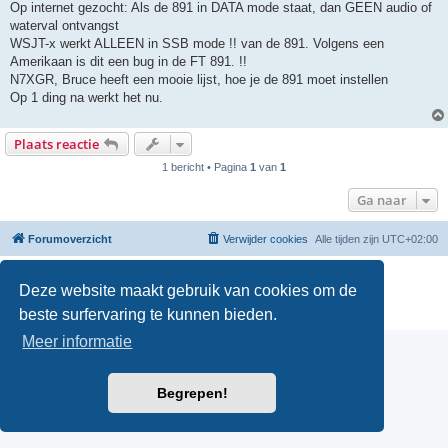
h
Op internet gezocht: Als de 891 in DATA mode staat, dan GEEN audio of
t
waterval ontvangst
WSJT-x werkt ALLEEN in SSB mode !! van de 891. Volgens een
Amerikaan is dit een bug in de FT 891. !!
N7XGR, Bruce heeft een mooie lijst, hoe je de 891 moet instellen
Op 1 ding na werkt het nu.
Plaats reactie
1 bericht • Pagina
1
van
1
Ga naar
Forumoverzicht
Verwijder cookies
Alle tijden zijn
UTC+02:00
Powered by
phpBB
® Forum Software © phpBB Limited
Deze website maakt gebruik van cookies om de
Nederlandse vertaling door
phpBB.nl
.
Privacy
|
Gebruikersvoorwaarden
beste surfervaring te kunnen bieden.
Meer informatie
Begrepen!