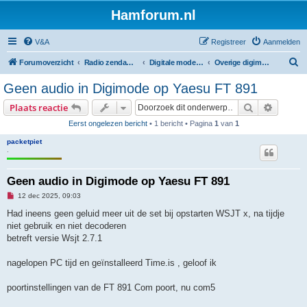
Hamforum.nl
V&A
Registreer
Aanmelden
Z
Forumoverzicht
Radio zendamateur, luisteramateur en elektronica zelfbouw
Digitale modes en morse (CW)
Overige digimodes
o
Geen audio in Digimode op Yaesu FT 891
e
Zoek
Uitgebr
Plaats reactie
k
Eerst ongelezen bericht
• 1 bericht • Pagina
1
van
1
packetpiet
.
Geen audio in Digimode op Yaesu FT 891
O
12 dec 2025, 09:03
n
g
Had ineens geen geluid meer uit de set bij opstarten WSJT x, na tijdje
e
niet gebruik en niet decoderen
l
e
betreft versie Wsjt 2.7.1
z
e
n
nagelopen PC tijd en geïnstalleerd Time.is , geloof ik
b
e
r
poortinstellingen van de FT 891 Com poort, nu com5
i
c