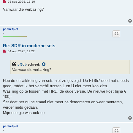
O
h
25 sep 2025, 15:10
n
t
g
Vanwaar die verbazing?
e
l
e
z
e
packetpiet
n
.
b
e
r
i
Re: SDR in moderne sets
c
O
h
04 nov 2025, 11:22
n
t
g
e
pf3db
schreef:
l
e
Vanwaar die verbazing?
z
e
n
Heb de ontwikkeling van sets niet zo gevolgd. De FT857 deed het steeds
b
goed, totdat ik het verschil tussen L en U niet meer kon zien.
e
r
Was nog op te lossen met HRD, de oude versie. De nieuwe kost bijna €
i
100,-
c
h
Set doet het nu helemaal niet meer na demonteren en weer monteren,
t
verder niets gedaan.
Mijn energie was ook op.
packetpiet
.