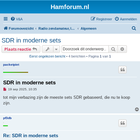
Hamforum.nl
V&A
Registreer
Aanmelden
Z
Forumoverzicht
Radio zendamateur, luisteramateur en elektronica zelfbouw
Algemeen
o
SDR in moderne sets
e
Zoek
Uitgebr
Plaats reactie
k
Eerst ongelezen bericht
• 4 berichten • Pagina
1
van
1
packetpiet
.
SDR in moderne sets
O
19 sep 2025, 10:35
n
g
tot mijn verbazing zijn de meeste sets SDR gebaseerd, die nu te koop
e
zijn.
l
e
z
e
pf3db
n
.
b
e
r
i
Re: SDR in moderne sets
c