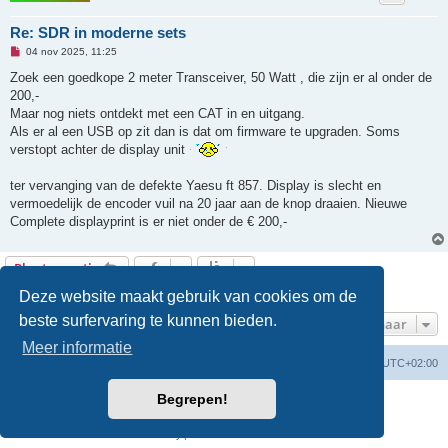
Re: SDR in moderne sets
O
04 nov 2025, 11:25
n
g
Zoek een goedkope 2 meter Transceiver, 50 Watt , die zijn er al onder de
e
200,-
l
e
Maar nog niets ontdekt met een CAT in en uitgang.
z
Als er al een USB op zit dan is dat om firmware te upgraden. Soms
e
n
verstopt achter de display unit
b
e
r
ter vervanging van de defekte Yaesu ft 857. Display is slecht en
i
vermoedelijk de encoder vuil na 20 jaar aan de knop draaien. Nieuwe
c
h
Complete displayprint is er niet onder de € 200,-
t
Plaats reactie
4 berichten • Pagina
1
van
1
Deze website maakt gebruik van cookies om de
beste surfervaring te kunnen bieden.
Ga naar
Meer informatie
Forumoverzicht
Verwijder cookies
Alle tijden zijn
UTC+02:00
Begrepen!
Powered by
phpBB
® Forum Software © phpBB Limited
Nederlandse vertaling door
phpBB.nl
.
Privacy
|
Gebruikersvoorwaarden