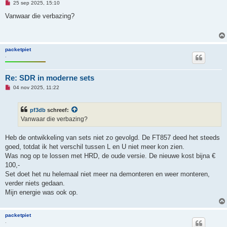
O
h
25 sep 2025, 15:10
n
t
g
Vanwaar die verbazing?
e
l
e
z
e
packetpiet
n
.
b
e
r
i
Re: SDR in moderne sets
c
O
h
04 nov 2025, 11:22
n
t
g
e
pf3db
schreef:
l
e
Vanwaar die verbazing?
z
e
n
Heb de ontwikkeling van sets niet zo gevolgd. De FT857 deed het steeds
b
goed, totdat ik het verschil tussen L en U niet meer kon zien.
e
r
Was nog op te lossen met HRD, de oude versie. De nieuwe kost bijna €
i
100,-
c
h
Set doet het nu helemaal niet meer na demonteren en weer monteren,
t
verder niets gedaan.
Mijn energie was ook op.
packetpiet
.