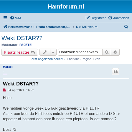
Hamforum.nl
V&A
Registreer
Aanmelden
Z
Forumoverzicht
Radio zendamateur, luisteramateur en elektronica zelfbouw
D-STAR forum
o
Wekt DSTAR??
e
Moderator:
PA0ETE
k
Zoek
Uitgebr
Plaats reactie
Eerst ongelezen bericht
• 1 bericht • Pagina
1
van
1
Marcel
.
Wekt DSTAR??
O
04 apr 2021, 16:22
n
g
Hallo.
e
l
e
We hebben vorige week DSTAR geactiveerd via PI1UTR
z
Als ik één keer de PTT-toets indruk op PI1UTR of een andere D-Star
e
n
repeater of hotspot dan hoor ik nooit een pieptoon. Is dat normaal?
b
e
r
Best 73