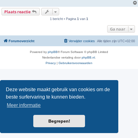
i
c
h
Plaats reactie
t
1 bericht • Pagina
1
van
1
Ga naar
Forumoverzicht
Verwijder cookies
Alle tijden zijn
UTC+02:00
Powered by
phpBB
® Forum Software © phpBB Limited
Nederlandse vertaling door
phpBB.nl
.
Privacy
|
Gebruikersvoorwaarden
Deze website maakt gebruik van cookies om de
beste surfervaring te kunnen bieden.
Meer informatie
Begrepen!