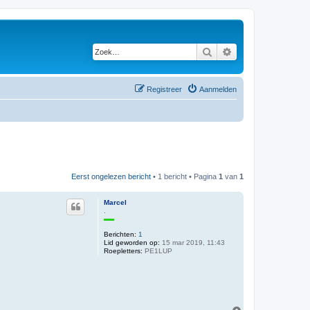
Zoek
Uitgebreid zoeken
Registreer
Aanmelden
Eerst ongelezen bericht
• 1 bericht • Pagina
1
van
1
Marcel
.
Berichten:
1
Lid geworden op:
15 mar 2019, 11:43
Roepletters:
PE1LUP