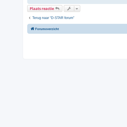
i
c
Plaats reactie
h
t
Terug naar “D-STAR forum”
Forumoverzicht