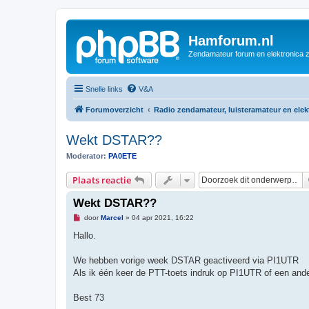
Hamforum.nl
Zendamateur forum en elektronica 
Snelle links
V&A
Forumoverzicht
Radio zendamateur, luisteramateur en ele
Wekt DSTAR??
Moderator:
PA0ETE
Plaats reactie
Wekt DSTAR??
O
door
Marcel
»
04 apr 2021, 16:22
n
g
Hallo.
e
l
e
We hebben vorige week DSTAR geactiveerd via PI1UTR
z
Als ik één keer de PTT-toets indruk op PI1UTR of een ander
e
n
b
Best 73
e
r