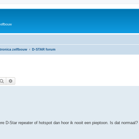
zelfbouw
ktronica zelfbouw
D-STAR forum
Zoek
Uitgebreid zoeken
e D-Star repeater of hotspot dan hoor ik nooit een pieptoon. Is dat normaal?