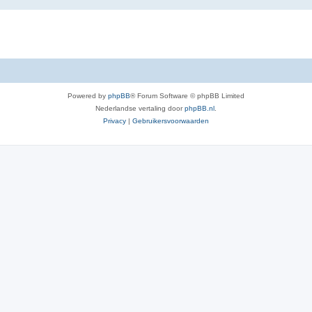
Powered by
phpBB
® Forum Software © phpBB Limited
Nederlandse vertaling door
phpBB.nl
.
Privacy
|
Gebruikersvoorwaarden