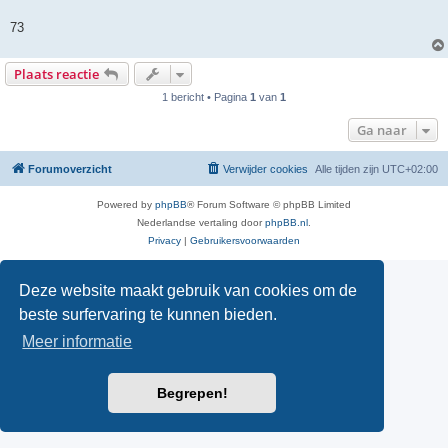
i
c
h
73
t
Plaats reactie
1 bericht • Pagina
1
van
1
Ga naar
Forumoverzicht
Verwijder cookies
Alle tijden zijn
UTC+02:00
Powered by
phpBB
® Forum Software © phpBB Limited
Nederlandse vertaling door
phpBB.nl
.
Privacy
|
Gebruikersvoorwaarden
Deze website maakt gebruik van cookies om de
beste surfervaring te kunnen bieden.
Meer informatie
Begrepen!