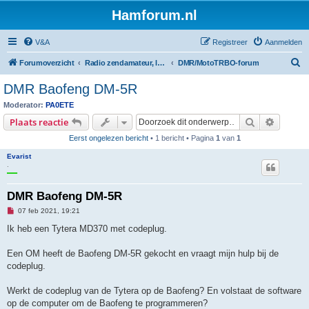
Hamforum.nl
V&A
Registreer
Aanmelden
Z
Forumoverzicht
Radio zendamateur, luisteramateur en elektronica zelfbouw
DMR/MotoTRBO-forum
o
DMR Baofeng DM-5R
e
Moderator:
PA0ETE
k
Zoek
Uitgebr
Plaats reactie
Eerst ongelezen bericht
• 1 bericht • Pagina
1
van
1
Evarist
.
DMR Baofeng DM-5R
O
07 feb 2021, 19:21
n
g
Ik heb een Tytera MD370 met codeplug.
e
l
e
Een OM heeft de Baofeng DM-5R gekocht en vraagt mijn hulp bij de
z
codeplug.
e
n
b
Werkt de codeplug van de Tytera op de Baofeng? En volstaat de software
e
r
op de computer om de Baofeng te programmeren?