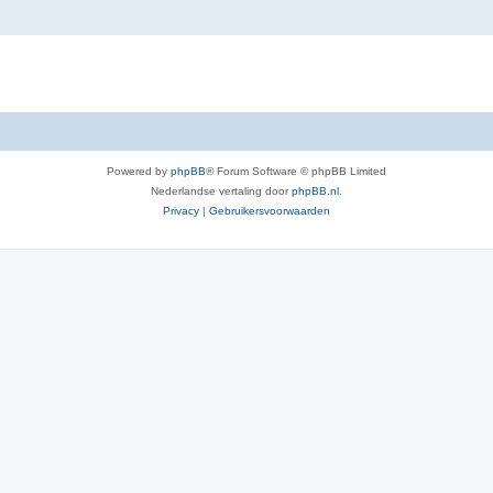
Powered by
phpBB
® Forum Software © phpBB Limited
Nederlandse vertaling door
phpBB.nl
.
Privacy
|
Gebruikersvoorwaarden