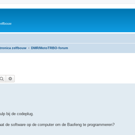
zelfbouw
ktronica zelfbouw
DMR/MotoTRBO-forum
Zoek
Uitgebreid zoeken
lp bij de codeplug.
taat de software op de computer om de Baofeng te programmeren?