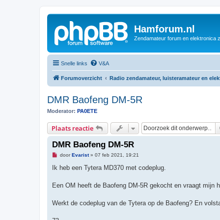
Hamforum.nl
Zendamateur forum en elektronica 
Snelle links
V&A
Forumoverzicht
Radio zendamateur, luisteramateur en ele
DMR Baofeng DM-5R
Moderator:
PA0ETE
Plaats reactie
DMR Baofeng DM-5R
O
door
Evarist
»
07 feb 2021, 19:21
n
g
Ik heb een Tytera MD370 met codeplug.
e
l
e
Een OM heeft de Baofeng DM-5R gekocht en vraagt mijn hu
z
e
n
Werkt de codeplug van de Tytera op de Baofeng? En vols
b
e
r