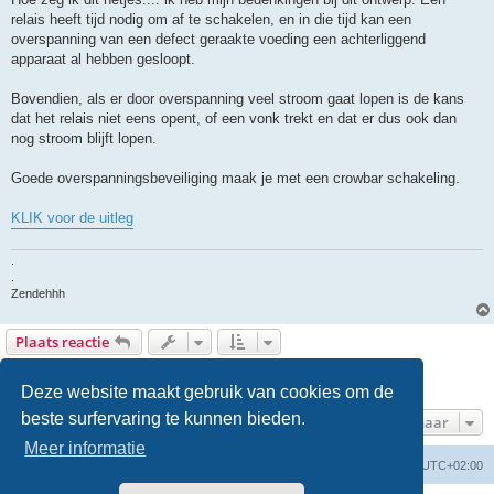
z
relais heeft tijd nodig om af te schakelen, en in die tijd kan een
e
n
overspanning van een defect geraakte voeding een achterliggend
b
apparaat al hebben gesloopt.
e
r
i
Bovendien, als er door overspanning veel stroom gaat lopen is de kans
c
h
dat het relais niet eens opent, of een vonk trekt en dat er dus ook dan
t
nog stroom blijft lopen.
Goede overspanningsbeveiliging maak je met een crowbar schakeling.
KLIK voor de uitleg
.
.
Zendehhh
Plaats reactie
1
2
Vorige
20 berichten
Deze website maakt gebruik van cookies om de
beste surfervaring te kunnen bieden.
Ga naar
Meer informatie
Forumoverzicht
Verwijder cookies
Alle tijden zijn
UTC+02:00