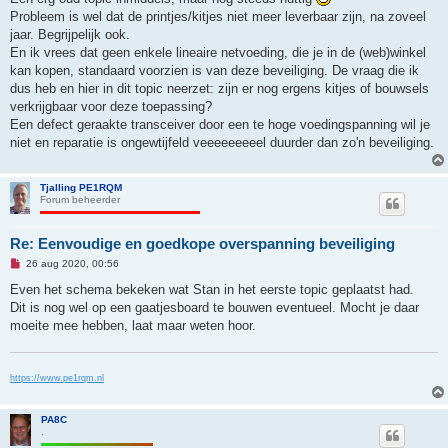
e
Probleem is wel dat de printjes/kitjes niet meer leverbaar zijn, na zoveel
l
e
jaar. Begrijpelijk ook.
z
En ik vrees dat geen enkele lineaire netvoeding, die je in de (web)winkel
e
n
kan kopen, standaard voorzien is van deze beveiliging. De vraag die ik
b
dus heb en hier in dit topic neerzet: zijn er nog ergens kitjes of bouwsels
e
r
verkrijgbaar voor deze toepassing?
i
Een defect geraakte transceiver door een te hoge voedingspanning wil je
c
h
niet en reparatie is ongewtijfeld veeeeeeeeel duurder dan zo'n beveiliging.
t
Tjalling PE1RQM
Forum beheerder
Re: Eenvoudige en goedkope overspanning beveiliging
O
26 aug 2020, 00:56
n
g
Even het schema bekeken wat Stan in het eerste topic geplaatst had.
e
Dit is nog wel op een gaatjesboard te bouwen eventueel. Mocht je daar
l
e
moeite mee hebben, laat maar weten hoor.
z
e
n
b
https://www.pe1rqm.nl
e
r
i
c
PA8C
h
.
t