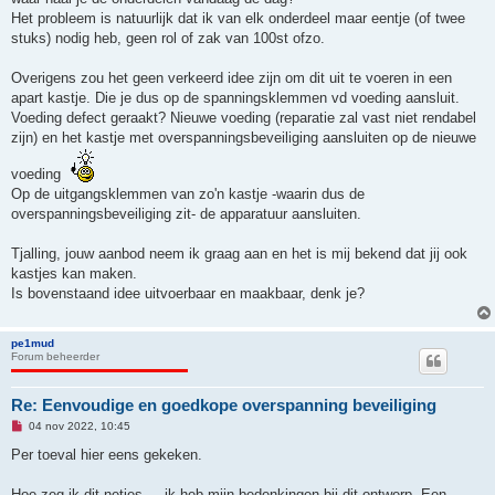
z
Het probleem is natuurlijk dat ik van elk onderdeel maar eentje (of twee
e
n
stuks) nodig heb, geen rol of zak van 100st ofzo.
b
e
r
Overigens zou het geen verkeerd idee zijn om dit uit te voeren in een
i
apart kastje. Die je dus op de spanningsklemmen vd voeding aansluit.
c
h
Voeding defect geraakt? Nieuwe voeding (reparatie zal vast niet rendabel
t
zijn) en het kastje met overspanningsbeveiliging aansluiten op de nieuwe
voeding
Op de uitgangsklemmen van zo'n kastje -waarin dus de
overspanningsbeveiliging zit- de apparatuur aansluiten.
Tjalling, jouw aanbod neem ik graag aan en het is mij bekend dat jij ook
kastjes kan maken.
Is bovenstaand idee uitvoerbaar en maakbaar, denk je?
pe1mud
Forum beheerder
Re: Eenvoudige en goedkope overspanning beveiliging
O
04 nov 2022, 10:45
n
g
Per toeval hier eens gekeken.
e
l
e
Hoe zeg ik dit netjes.... ik heb mijn bedenkingen bij dit ontwerp. Een