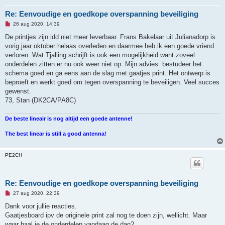
Re: Eenvoudige en goedkope overspanning beveiliging
O
26 aug 2020, 14:39
n
g
De printjes zijn idd niet meer leverbaar. Frans Bakelaar uit Julianadorp is
e
vorig jaar oktober helaas overleden en daarmee heb ik een goede vriend
l
e
verloren. Wat Tjalling schrijft is ook een mogelijkheid want zoveel
z
onderdelen zitten er nu ook weer niet op. Mijn advies: bestudeer het
e
n
schema goed en ga eens aan de slag met gaatjes print. Het ontwerp is
b
beproeft en werkt goed om tegen overspanning te beveiligen. Veel succes
e
r
gewenst.
i
73, Stan (DK2CA/PA8C)
c
h
t
De beste lineair is nog altijd een goede antenne!
The best linear is still a good antenna!
PE2CH
Re: Eenvoudige en goedkope overspanning beveiliging
O
27 aug 2020, 22:39
n
g
Dank voor jullie reacties.
e
Gaatjesboard ipv de originele print zal nog te doen zijn, wellicht. Maar
l
e
waar haal je de onderdelen vandaag de dag?