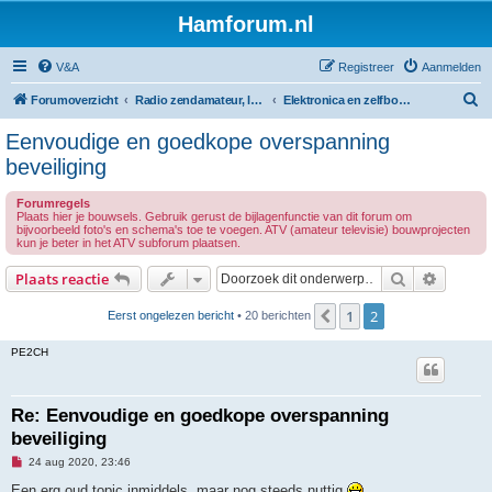
Hamforum.nl
V&A
Registreer
Aanmelden
Z
Forumoverzicht
Radio zendamateur, luisteramateur en elektronica zelfbouw
Elektronica en zelfbouw
o
Eenvoudige en goedkope overspanning
e
beveiliging
k
Forumregels
Plaats hier je bouwsels. Gebruik gerust de bijlagenfunctie van dit forum om
bijvoorbeeld foto's en schema's toe te voegen. ATV (amateur televisie) bouwprojecten
kun je beter in het ATV subforum plaatsen.
Zoek
Uitgebr
Plaats reactie
1
2
Vorige
Eerst ongelezen bericht
• 20 berichten
PE2CH
Re: Eenvoudige en goedkope overspanning
beveiliging
O
24 aug 2020, 23:46
n
g
Een erg oud topic inmiddels, maar nog steeds nuttig