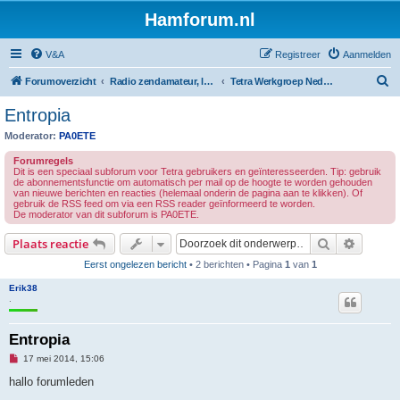
Hamforum.nl
V&A
Registreer
Aanmelden
Z
Forumoverzicht
Radio zendamateur, luisteramateur en elektronica zelfbouw
Tetra Werkgroep Nederland
o
Entropia
e
Moderator:
PA0ETE
k
Forumregels
Dit is een speciaal subforum voor Tetra gebruikers en geïnteresseerden. Tip: gebruik
de abonnementsfunctie om automatisch per mail op de hoogte te worden gehouden
van nieuwe berichten en reacties (helemaal onderin de pagina aan te klikken). Of
gebruik de RSS feed om via een RSS reader geïnformeerd te worden.
De moderator van dit subforum is PA0ETE.
Zoek
Uitgebr
Plaats reactie
Eerst ongelezen bericht
• 2 berichten • Pagina
1
van
1
Erik38
.
Entropia
O
17 mei 2014, 15:06
n
g
hallo forumleden
e