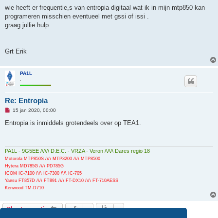
l
e
wie heeft er frequentie,s van entropia digitaal wat ik in mijn mtp850 kan
z
programeren misschien eventueel met gssi of issi .
e
n
graag jullie hulp.
b
e
r
i
Grt Erik
c
h
t
PA1L
.
Re: Entropia
O
15 jan 2020, 00:00
n
g
Entropia is inmiddels grotendeels over op TEA1.
e
l
e
z
e
PA1L - 9G5EE /\/\/\ D.E.C. - VRZA - Veron /\/\/\ Dares regio 18
n
Motorola MTP850S /\/\ MTP3200 /\/\ MTP8500
b
Hytera MD785G /\/\ PD785G
e
ICOM IC-7100 /\/\ IC-7300 /\/\ IC-705
r
i
Yaesu FT857D /\/\ FT891 /\/\ FT-DX10 /\/\ FT-710AESS
c
Kenwood TM-D710
h
t
Plaats reactie