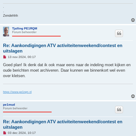
.
.
Zendehhh
Tjalling PE1RQM
Forum beheerder
Re: Aankondigingen ATV activiteitenweekend/contest en
uitslagen
O
13 nov 2024, 00:17
n
g
Goed plan! Ik denk dat ik ook maar eens naar de indeling moet kijken en
e
oude berichten moet archiveren. Daar kunnen we binnenkort wel even
l
e
over kletsen.
z
e
n
b
https://www.pe1rqm.nl
e
r
i
c
pe1mud
h
Forum beheerder
t
Re: Aankondigingen ATV activiteitenweekend/contest en
uitslagen
O
03 dec 2024, 10:17