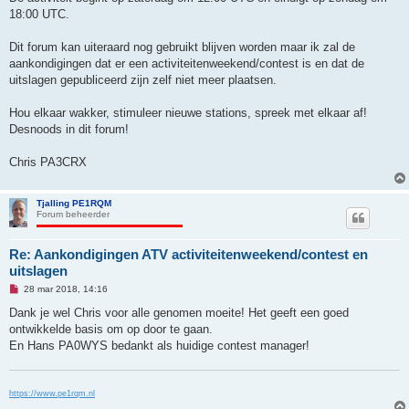
18:00 UTC.
Dit forum kan uiteraard nog gebruikt blijven worden maar ik zal de
aankondigingen dat er een activiteitenweekend/contest is en dat de
uitslagen gepubliceerd zijn zelf niet meer plaatsen.
Hou elkaar wakker, stimuleer nieuwe stations, spreek met elkaar af!
Desnoods in dit forum!
Chris PA3CRX
Tjalling PE1RQM
Forum beheerder
Re: Aankondigingen ATV activiteitenweekend/contest en
uitslagen
O
28 mar 2018, 14:16
n
g
Dank je wel Chris voor alle genomen moeite! Het geeft een goed
e
ontwikkelde basis om op door te gaan.
l
e
En Hans PA0WYS bedankt als huidige contest manager!
z
e
n
b
https://www.pe1rqm.nl
e
r