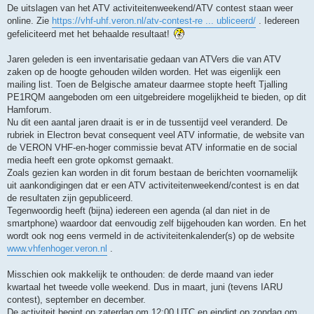
g
De uitslagen van het ATV activiteitenweekend/ATV contest staan weer
e
online. Zie
https://vhf-uhf.veron.nl/atv-contest-re ... ubliceerd/
. Iedereen
l
e
gefeliciteerd met het behaalde resultaat!
z
e
n
Jaren geleden is een inventarisatie gedaan van ATVers die van ATV
b
zaken op de hoogte gehouden wilden worden. Het was eigenlijk een
e
r
mailing list. Toen de Belgische amateur daarmee stopte heeft Tjalling
i
PE1RQM aangeboden om een uitgebreidere mogelijkheid te bieden, op dit
c
h
Hamforum.
t
Nu dit een aantal jaren draait is er in de tussentijd veel veranderd. De
rubriek in Electron bevat consequent veel ATV informatie, de website van
de VERON VHF-en-hoger commissie bevat ATV informatie en de social
media heeft een grote opkomst gemaakt.
Zoals gezien kan worden in dit forum bestaan de berichten voornamelijk
uit aankondigingen dat er een ATV activiteitenweekend/contest is en dat
de resultaten zijn gepubliceerd.
Tegenwoordig heeft (bijna) iedereen een agenda (al dan niet in de
smartphone) waardoor dat eenvoudig zelf bijgehouden kan worden. En het
wordt ook nog eens vermeld in de activiteitenkalender(s) op de website
www.vhfenhoger.veron.nl
.
Misschien ook makkelijk te onthouden: de derde maand van ieder
kwartaal het tweede volle weekend. Dus in maart, juni (tevens IARU
contest), september en december.
De activiteit begint op zaterdag om 12:00 UTC en eindigt op zondag om