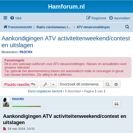
Hamforum.nl
V&A
Registreer
Aanmelden
Z
Forumoverzicht
Radio zendamateur, luisteramateur en elektronica zelfbouw
ATV nieuwsmeldingen
o
Aankondigingen ATV activiteitenweekend/contest
e
en uitslagen
k
Moderator:
PA3CRX
Forumregels
Dit is een speciaal subforum voor ATV nieuwsmeldingen. Nieuws en actualiteiten over
amateur televisie!
Tip: gebruik het abonnementssysteem om automatisch mails te ontvangen in geval
van nieuwe berichten. Zie uitleg in dit subforum.
Zoek
Uitgebr
Plaats reactie
Eerst ongelezen bericht
• 5 berichten • Pagina
1
van
1
PA3CRX
.
Aankondigingen ATV activiteitenweekend/contest en
uitslagen
O
28 mar 2018, 10:51
n