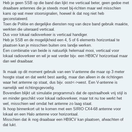
t
Heb je geen SSB op die band dan lijkt me verticaal beter, geen gedoe met
draaibare antennes die je steeds moet bij-richten maar wel misschien
kans op wat meer stoorsignalen, hoewel ik dat nog niet heb
geconstateerd.
Toen de Politie en dergelijke diensten nog van deze band gebruik maakte,
werkten die uiteraard verticaal.
Dus voor lokaal radioverkeer is verticaal handiger.
Heb je SSB en de mogelijkheid een 4, 5 of 6 elements horizontaal te
plaatsen kan je misschien buiten ons landje werken.
Een combinatie van beide is natuurlijk helemaal mooi, verticaal voor
lokaal radioverkeer en wil je wat verder bijv. een HB9CV horizontaal maar
dan wel draaibaar.
Ik maak op dit moment gebruik van een V-antenne die maar op 3 meter
hoogte staat en dat werkt best aardig, maar dan alleen in de richtingen
waar het antenne op staat, dus bijv. oost<->west. Een V-antenne is
namelijk wel richtingsgevoelig.
Bovendien blijkt uit simulatie programma's dat de opstraalhoek vrij stijl is
en minder geschikt voor lokaal radioverkeer, maar tot nu toe werkt het
wel, misschien wel omdat het antenne zo laag staat.
Ik hoop binnenkort uit te komen met een SIRIO CX4-68 antenne voor
lokaal en een Halo antenne voor horizontaal.
Misschien dat ik nog draaibaar een HB9CV kan plaatsen, afwachten of
dat lukt.