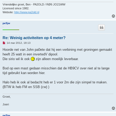
Vriendelijke groet, Ben - PA2OLD / RØ6 JO21WW
Licensed since 1982.
Website:
http://www.pa2old.nl
pe5jw
.
Re: Weinig activiteiten op 4 meter?
O
14 mar 2012, 18:13
n
g
Hoorde net van John pa0ete dat hij een verbining met groningen gemaakt
e
heeft 25 watt in een invertedV dipool.
l
e
Die sirio wil ik ook
zijn alleen moeilijk leverbaar.
z
e
n
Bod op een mast gedaan misschien dat de HB9CV over niet al te lange
b
tijd gebruikt kan worden hier.
e
r
i
Halo heb ik ook al bedacht heb er 1 voor 2m die zijn simpel te maken.
c
h
(BTW ik heb FM en SSB (cw) )
t
Groet,
Joeri
pe5jw