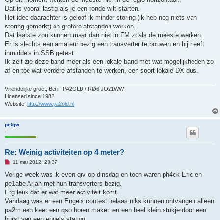
Dat is vooral lastig als je een ronde wilt starten.
Het idee daarachter is geloof ik minder storing (ik heb nog niets van
storing gemerkt) en grotere afstanden werken.
Dat laatste zou kunnen maar dan niet in FM zoals de meeste werken.
Er is slechts een amateur bezig een transverter te bouwen en hij heeft
inmiddels in SSB getest.
Ik zelf zie deze band meer als een lokale band met wat mogelijkheden zo
af en toe wat verdere afstanden te werken, een soort lokale DX dus.
Vriendelijke groet, Ben - PA2OLD / RØ6 JO21WW
Licensed since 1982.
Website:
http://www.pa2old.nl
pe5jw
.
Re: Weinig activiteiten op 4 meter?
O
11 mar 2012, 23:37
n
g
Vorige week was ik even qrv op dinsdag en toen waren ph4ck Eric en
e
pe1abe Arjan met hun transverters bezig.
l
e
Erg leuk dat er wat meer activiteit komt.
z
Vandaag was er een Engels contest helaas niks kunnen ontvangen alleen
e
n
pa2m een keer een qso horen maken en een heel klein stukje door een
b
burst van een engels station.