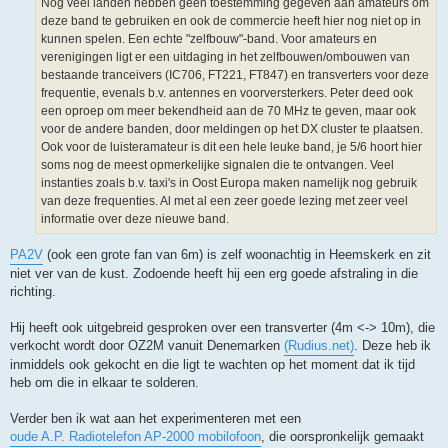
Nog veel landen hebben geen toestemming gegeven aan amateurs om
deze band te gebruiken en ook de commercie heeft hier nog niet op in
kunnen spelen. Een echte "zelfbouw"-band. Voor amateurs en
verenigingen ligt er een uitdaging in het zelfbouwen/ombouwen van
bestaande tranceivers (IC706, FT221, FT847) en transverters voor deze
frequentie, evenals b.v. antennes en voorversterkers. Peter deed ook
een oproep om meer bekendheid aan de 70 MHz te geven, maar ook
voor de andere banden, door meldingen op het DX cluster te plaatsen.
Ook voor de luisteramateur is dit een hele leuke band, je 5/6 hoort hier
soms nog de meest opmerkelijke signalen die te ontvangen. Veel
instanties zoals b.v. taxi's in Oost Europa maken namelijk nog gebruik
van deze frequenties. Al met al een zeer goede lezing met zeer veel
informatie over deze nieuwe band.
PA2V
(ook een grote fan van 6m) is zelf woonachtig in Heemskerk en zit
niet ver van de kust. Zodoende heeft hij een erg goede afstraling in die
richting.
Hij heeft ook uitgebreid gesproken over een transverter (4m <-> 10m), die
verkocht wordt door OZ2M vanuit Denemarken
(Rudius.net)
. Deze heb ik
inmiddels ook gekocht en die ligt te wachten op het moment dat ik tijd
heb om die in elkaar te solderen.
Verder ben ik wat aan het experimenteren met een
oude A.P. Radiotelefon AP-2000 mobilofoon
, die oorspronkelijk gemaakt