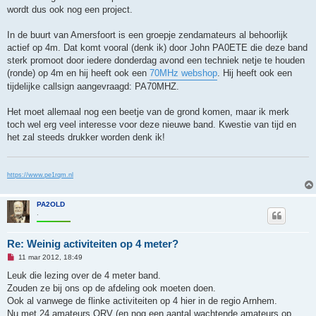
wordt dus ook nog een project.
In de buurt van Amersfoort is een groepje zendamateurs al behoorlijk
actief op 4m. Dat komt vooral (denk ik) door John PA0ETE die deze band
sterk promoot door iedere donderdag avond een techniek netje te houden
(ronde) op 4m en hij heeft ook een
70MHz webshop
. Hij heeft ook een
tijdelijke callsign aangevraagd: PA70MHZ.
Het moet allemaal nog een beetje van de grond komen, maar ik merk
toch wel erg veel interesse voor deze nieuwe band. Kwestie van tijd en
het zal steeds drukker worden denk ik!
https://www.pe1rqm.nl
PA2OLD
.
Re: Weinig activiteiten op 4 meter?
O
11 mar 2012, 18:49
n
g
Leuk die lezing over de 4 meter band.
e
Zouden ze bij ons op de afdeling ook moeten doen.
l
e
Ook al vanwege de flinke activiteiten op 4 hier in de regio Arnhem.
z
Nu met 24 amateurs QRV (en nog een aantal wachtende amateurs op
e