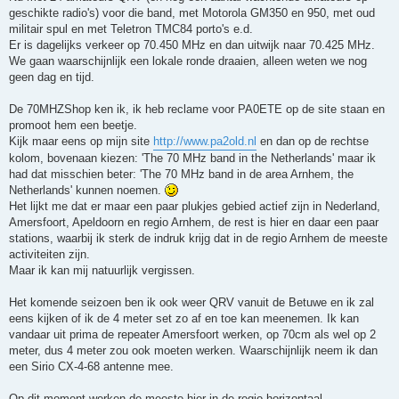
n
geschikte radio's) voor die band, met Motorola GM350 en 950, met oud
b
militair spul en met Teletron TMC84 porto's e.d.
e
r
Er is dagelijks verkeer op 70.450 MHz en dan uitwijk naar 70.425 MHz.
i
We gaan waarschijnlijk een lokale ronde draaien, alleen weten we nog
c
h
geen dag en tijd.
t
De 70MHZShop ken ik, ik heb reclame voor PA0ETE op de site staan en
promoot hem een beetje.
Kijk maar eens op mijn site
http://www.pa2old.nl
en dan op de rechtse
kolom, bovenaan kiezen: 'The 70 MHz band in the Netherlands' maar ik
had dat misschien beter: 'The 70 MHz band in de area Arnhem, the
Netherlands' kunnen noemen.
Het lijkt me dat er maar een paar plukjes gebied actief zijn in Nederland,
Amersfoort, Apeldoorn en regio Arnhem, de rest is hier en daar een paar
stations, waarbij ik sterk de indruk krijg dat in de regio Arnhem de meeste
activiteiten zijn.
Maar ik kan mij natuurlijk vergissen.
Het komende seizoen ben ik ook weer QRV vanuit de Betuwe en ik zal
eens kijken of ik de 4 meter set zo af en toe kan meenemen. Ik kan
vandaar uit prima de repeater Amersfoort werken, op 70cm als wel op 2
meter, dus 4 meter zou ook moeten werken. Waarschijnlijk neem ik dan
een Sirio CX-4-68 antenne mee.
Op dit moment werken de meeste hier in de regio horizontaal.