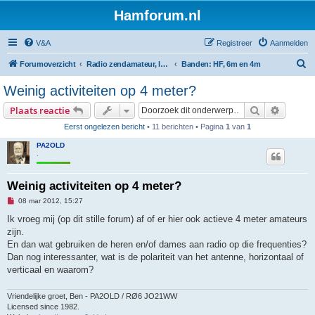
Hamforum.nl
V&A
Registreer
Aanmelden
Z
Forumoverzicht
Radio zendamateur, luisteramateur en elektronica zelfbouw
Banden: HF, 6m en 4m
o
Weinig activiteiten op 4 meter?
e
Zoek
Uitgebr
Plaats reactie
k
Eerst ongelezen bericht
• 11 berichten • Pagina
1
van
1
PA2OLD
.
Weinig activiteiten op 4 meter?
O
08 mar 2012, 15:27
n
g
Ik vroeg mij (op dit stille forum) af of er hier ook actieve 4 meter amateurs
e
zijn.
l
e
En dan wat gebruiken de heren en/of dames aan radio op die frequenties?
z
Dan nog interessanter, wat is de polariteit van het antenne, horizontaal of
e
n
verticaal en waarom?
b
e
r
Vriendelijke groet, Ben - PA2OLD / RØ6 JO21WW
i
Licensed since 1982.
c