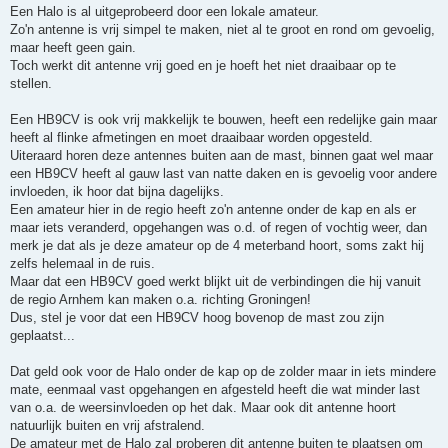
Een Halo is al uitgeprobeerd door een lokale amateur.
Zo'n antenne is vrij simpel te maken, niet al te groot en rond om gevoelig,
maar heeft geen gain.
Toch werkt dit antenne vrij goed en je hoeft het niet draaibaar op te
stellen.
Een HB9CV is ook vrij makkelijk te bouwen, heeft een redelijke gain maar
heeft al flinke afmetingen en moet draaibaar worden opgesteld.
Uiteraard horen deze antennes buiten aan de mast, binnen gaat wel maar
een HB9CV heeft al gauw last van natte daken en is gevoelig voor andere
invloeden, ik hoor dat bijna dagelijks.
Een amateur hier in de regio heeft zo'n antenne onder de kap en als er
maar iets veranderd, opgehangen was o.d. of regen of vochtig weer, dan
merk je dat als je deze amateur op de 4 meterband hoort, soms zakt hij
zelfs helemaal in de ruis.
Maar dat een HB9CV goed werkt blijkt uit de verbindingen die hij vanuit
de regio Arnhem kan maken o.a. richting Groningen!
Dus, stel je voor dat een HB9CV hoog bovenop de mast zou zijn
geplaatst...
Dat geld ook voor de Halo onder de kap op de zolder maar in iets mindere
mate, eenmaal vast opgehangen en afgesteld heeft die wat minder last
van o.a. de weersinvloeden op het dak. Maar ook dit antenne hoort
natuurlijk buiten en vrij afstralend.
De amateur met de Halo zal proberen dit antenne buiten te plaatsen om