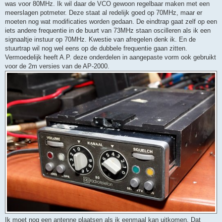
was voor 80MHz. Ik wil daar de VCO gewoon regelbaar maken met een
meerslagen potmeter. Deze staat al redelijk goed op 70MHz, maar er
moeten nog wat modificaties worden gedaan. De eindtrap gaat zelf op een
iets andere frequentie in de buurt van 73MHz staan oscilleren als ik een
signaaltje instuur op 70MHz. Kwestie van afregelen denk ik. En de
stuurtrap wil nog wel eens op de dubbele frequentie gaan zitten.
Vermoedelijk heeft A.P. deze onderdelen in aangepaste vorm ook gebruikt
voor de 2m versies van de AP-2000.
Ik moet nog een antenne plaatsen als ik eenmaal kan uitkomen. Dat