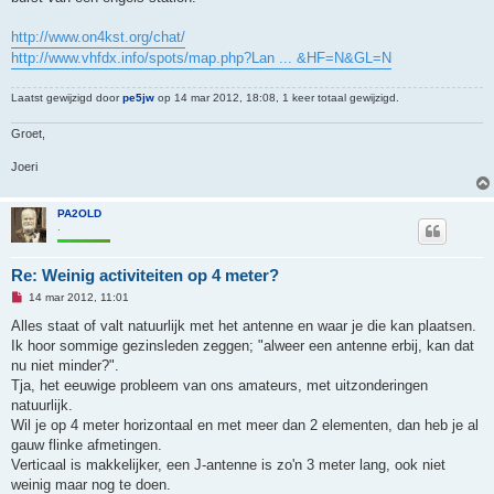
e
r
i
http://www.on4kst.org/chat/
c
h
http://www.vhfdx.info/spots/map.php?Lan ... &HF=N&GL=N
t
Laatst gewijzigd door
pe5jw
op 14 mar 2012, 18:08, 1 keer totaal gewijzigd.
Groet,
Joeri
PA2OLD
.
Re: Weinig activiteiten op 4 meter?
O
14 mar 2012, 11:01
n
g
Alles staat of valt natuurlijk met het antenne en waar je die kan plaatsen.
e
Ik hoor sommige gezinsleden zeggen; "alweer een antenne erbij, kan dat
l
e
nu niet minder?".
z
Tja, het eeuwige probleem van ons amateurs, met uitzonderingen
e
n
natuurlijk.
b
Wil je op 4 meter horizontaal en met meer dan 2 elementen, dan heb je al
e
r
gauw flinke afmetingen.
i
Verticaal is makkelijker, een J-antenne is zo'n 3 meter lang, ook niet
c
h
weinig maar nog te doen.