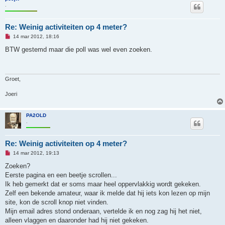
.
Re: Weinig activiteiten op 4 meter?
O
14 mar 2012, 18:16
n
g
BTW gestemd maar die poll was wel even zoeken.
e
l
e
z
e
Groet,
n
b
Joeri
e
r
i
c
PA2OLD
h
.
t
Re: Weinig activiteiten op 4 meter?
O
14 mar 2012, 19:13
n
g
Zoeken?
e
Eerste pagina en een beetje scrollen...
l
e
Ik heb gemerkt dat er soms maar heel oppervlakkig wordt gekeken.
z
Zelf een bekende amateur, waar ik melde dat hij iets kon lezen op mijn
e
n
site, kon de scroll knop niet vinden.
b
Mijn email adres stond onderaan, vertelde ik en nog zag hij het niet,
e
r
alleen vlaggen en daaronder had hij niet gekeken.
i