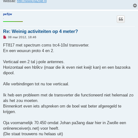
Website:
http://www.pa2old.nl
h
t
pe5jw
.
Re: Weinig activiteiten op 4 meter?
O
08 mar 2012, 18:46
n
g
FT817 met spectrum coms trc4-10sl transverter.
e
En een wouxun proto 4 en 2.
l
e
z
Verticaal een 2 tal j-pole antennes.
e
n
Horizontaal een hb9cv (maar die ik even niet kwijt kan) en een bazooka
b
dipool.
e
r
i
Alle verbindingen tot nu toe verticaal.
c
h
t
Ik heb een probleem met de transverter die functioneerd niet helemaal zo
als het zou moeten.
Binnenkort even iets afspreken om de boel wat beter afgeregeld te
krijgen.
Oja voornamelijk 70.450 omdat Johan pa3ang daar hier in Zwolle een
onlinereceiver(s.net) voor heeft.
(Die staat trouwens nu helaas uit)