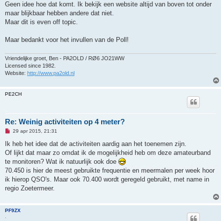
Geen idee hoe dat komt. Ik bekijk een website altijd van boven tot onder
c
h
maar blijkbaar hebben andere dat niet.
t
Maar dit is even off topic.
Maar bedankt voor het invullen van de Poll!
Vriendelijke groet, Ben - PA2OLD / RØ6 JO21WW
Licensed since 1982.
Website:
http://www.pa2old.nl
PE2CH
Re: Weinig activiteiten op 4 meter?
O
29 apr 2015, 21:31
n
g
Ik heb het idee dat de activiteiten aardig aan het toenemen zijn.
e
Of lijkt dat maar zo omdat ik de mogelijkheid heb om deze amateurband
l
e
te monitoren? Wat ik natuurlijk ook doe
z
70.450 is hier de meest gebruikte frequentie en meermalen per week hoor
e
n
ik hierop QSO's. Maar ook 70.400 wordt geregeld gebruikt, met name in
b
regio Zoetermeer.
e
r
i
c
PF9ZX
h
.
t