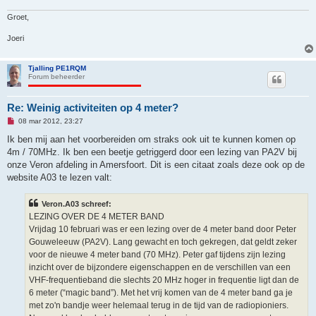
Groet,
Joeri
Tjalling PE1RQM
Forum beheerder
Re: Weinig activiteiten op 4 meter?
O
08 mar 2012, 23:27
n
g
Ik ben mij aan het voorbereiden om straks ook uit te kunnen komen op
e
4m / 70MHz. Ik ben een beetje getriggerd door een lezing van PA2V bij
l
e
onze Veron afdeling in Amersfoort. Dit is een citaat zoals deze ook op de
z
website A03 te lezen valt:
e
n
b
Veron.A03 schreef:
e
r
LEZING OVER DE 4 METER BAND
i
Vrijdag 10 februari was er een lezing over de 4 meter band door Peter
c
h
Gouweleeuw (PA2V). Lang gewacht en toch gekregen, dat geldt zeker
t
voor de nieuwe 4 meter band (70 MHz). Peter gaf tijdens zijn lezing
inzicht over de bijzondere eigenschappen en de verschillen van een
VHF-frequentieband die slechts 20 MHz hoger in frequentie ligt dan de
6 meter (“magic band”). Met het vrij komen van de 4 meter band ga je
met zo'n bandje weer helemaal terug in de tijd van de radiopioniers.