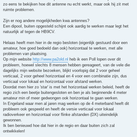
zo eens te bekijken hoe dit antenne nu echt werkt, maar ook hij zit met
ruimte problemen.
Zijn er nog andere mogelijkheden kwa antennes?
Een dipool, buiten opgesteld schijnt ook aardig te werken maar legt het
natuurlijk af tegen de HB9CV.
Helaas heeft men hier in de regio besloten (eigenlijk gestuurd door een
amateur, hoe goed bedoeld dan ook) horizontaal te werken, met alle
problemen van plaatsing.
Op mijn website
http://www.pa2old.nl
heb ik een Poll lopen over dit
probleem, hoewel slechts 8 mensen hebben gereageert, van de vele die
dagelijks mijn website bezoeken, blijkt voorlopig dat 2 voor geheel
verticaal, 2 voor geheel horizontaal en 4 voor een combinatie zijn, dus
verticaal voor lokaal en horizontaal voor afstand werken.
Doordat men hier zo 'star' is met het horizontaal werken beleid, heeft de
regio zich een beetje buitengesloten en ben je als beginnende 4 meter
amateur min of meer gedwongen ook horizontaal te gaan werken.
In Engeland waar men al jaren mag werken op de 4 meterband heeft dit
probleem ook gespeeld en heeft de versie verticaal voor lokaal
radioverkeer en horizontaal voor flinke afstanden (DX) uiteindelijk
gewonnen.
Ik ben benieuwd hoe dat hier in de regio en daar buiten zich zal
ontwikkelen!