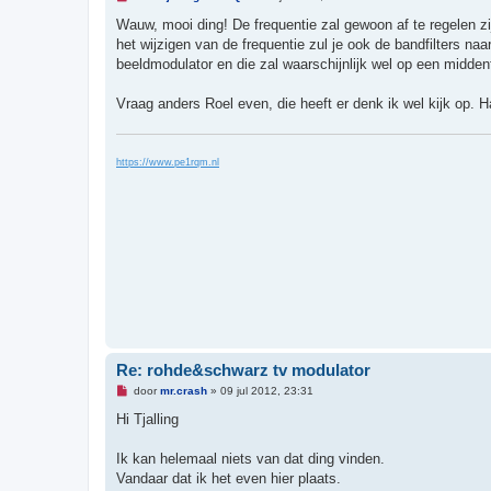
n
g
Wauw, mooi ding! De frequentie zal gewoon af te regelen z
e
het wijzigen van de frequentie zul je ook de bandfilters na
l
e
beeldmodulator en die zal waarschijnlijk wel op een midde
z
e
n
Vraag anders Roel even, die heeft er denk ik wel kijk op
b
e
r
i
https://www.pe1rqm.nl
c
h
t
Re: rohde&schwarz tv modulator
O
door
mr.crash
»
09 jul 2012, 23:31
n
g
Hi Tjalling
e
l
e
Ik kan helemaal niets van dat ding vinden.
z
Vandaar dat ik het even hier plaats.
e