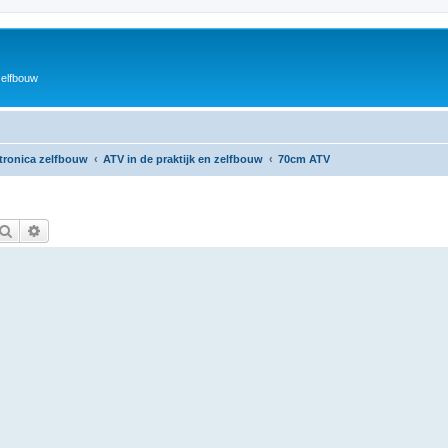
zelfbouw
ktronica zelfbouw
ATV in de praktijk en zelfbouw
70cm ATV
Zoek
Uitgebreid zoeken