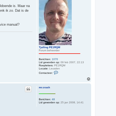
g
oldoende is. Maar na
enk ik zo. Dat is de
rvice manual?
Tjalling PE1RQM
Forum beheerder
Berichten:
1070
Lid geworden op:
09 feb 2007, 22:13
Roepletters:
PE1RQM
Locatie:
Leusden
C
Contacteer:
o
n
O
t
m
a
h
c
mr.crash
o
t
.
o
e
e
g
Berichten:
48
r
Lid geworden op:
T
25 jan 2008, 14:41
j
a
l
l