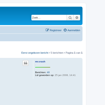
Zoek
Uitgebreid zoeken
Registreer
Aanmelden
Eerst ongelezen bericht
• 5 berichten • Pagina
1
van
1
mr.crash
.
Berichten:
48
Lid geworden op:
25 jan 2008, 14:41