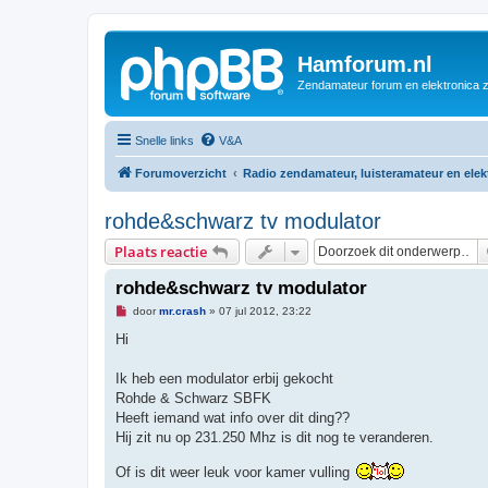
Hamforum.nl
Zendamateur forum en elektronica 
Snelle links
V&A
Forumoverzicht
Radio zendamateur, luisteramateur en ele
rohde&schwarz tv modulator
Plaats reactie
rohde&schwarz tv modulator
O
door
mr.crash
»
07 jul 2012, 23:22
n
g
Hi
e
l
e
Ik heb een modulator erbij gekocht
z
Rohde & Schwarz SBFK
e
n
Heeft iemand wat info over dit ding??
b
Hij zit nu op 231.250 Mhz is dit nog te veranderen.
e
r
i
Of is dit weer leuk voor kamer vulling
c