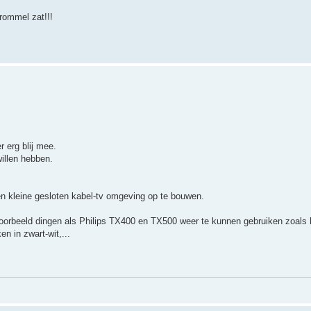
rommel zat!!!
 erg blij mee.
willen hebben.
en kleine gesloten kabel-tv omgeving op te bouwen.
oorbeeld dingen als Philips TX400 en TX500 weer te kunnen gebruiken zoals h
n in zwart-wit,...