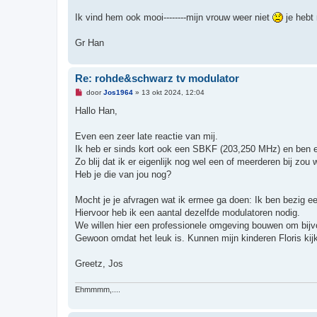
n
b
Ik vind hem ook mooi--------mijn vrouw weer niet
je hebt 
e
r
i
Gr Han
c
h
t
Re: rohde&schwarz tv modulator
O
door
Jos1964
»
13 okt 2024, 12:04
n
g
Hallo Han,
e
l
e
Even een zeer late reactie van mij.
z
Ik heb er sinds kort ook een SBKF (203,250 MHz) en ben er
e
n
Zo blij dat ik er eigenlijk nog wel een of meerderen bij zou 
b
Heb je die van jou nog?
e
r
i
Mocht je je afvragen wat ik ermee ga doen: Ik ben bezig e
c
h
Hiervoor heb ik een aantal dezelfde modulatoren nodig.
t
We willen hier een professionele omgeving bouwen om bijv
Gewoon omdat het leuk is. Kunnen mijn kinderen Floris kijke
Greetz, Jos
Ehmmmm,....