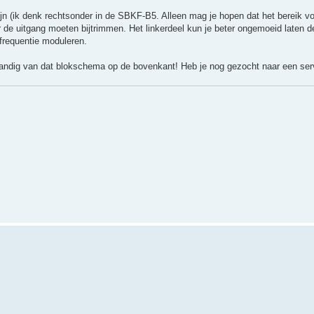
ijn (ik denk rechtsonder in de SBKF-B5. Alleen mag je hopen dat het bereik v
ar de uitgang moeten bijtrimmen. Het linkerdeel kun je beter ongemoeid laten d
nfrequentie moduleren.
. Handig van dat blokschema op de bovenkant! Heb je nog gezocht naar een se