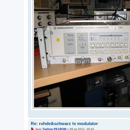
Re: rohde&schwarz tv modulator
O
door
Tjalling PE1RQM
»
09 jul 2012, 20:41