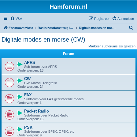
Hamforum.nl
V&A
Registreer
Aanmelden
Z
Forumoverzicht
Radio zendamateur, luisteramateur en elektronica zelfbouw
Digitale modes en morse (CW)
o
Digitale modes en morse (CW)
e
Markeer subforums als gelezen
k
Forum
APRS
Sub-forum over APRS
Onderwerpen:
18
CW
CW, Morse, Telegrafie
Onderwerpen:
24
FAX
Subforum voor FAX gerelateerde modes
Onderwerpen:
1
Packet Radio
Sub-forum over Packet Radio
Onderwerpen:
15
PSK
Sub-forum over BPSK, QPSK, etc
Onderwerpen:
9