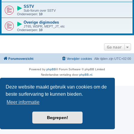
SSTV
Sub-forum over SSTV
Onderwerpen:
10
Overige digimodes
JT65, WSPR, MEPT_JT, etc
Onderwerpen:
10
Ga naar
Forumoverzicht
Verwijder cookies
Alle tijden zijn
UTC+02:00
Powered by
phpBB
® Forum Software © phpBB Limited
Nederlandse vertaling door
phpBB.nl
.
Privacy
|
Gebruikersvoorwaarden
Deze website maakt gebruik van cookies om de
beste surfervaring te kunnen bieden.
Meer informatie
Begrepen!