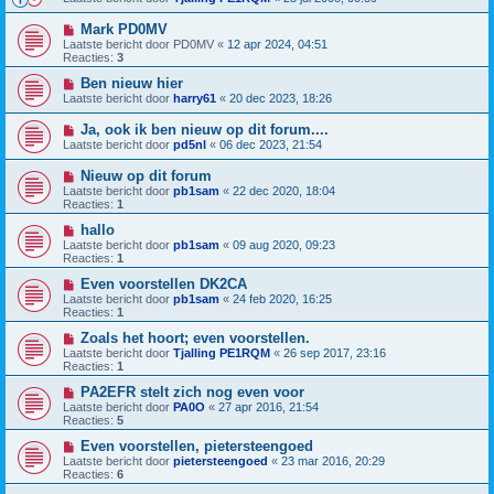
Mark PD0MV
Laatste bericht door
PD0MV
«
12 apr 2024, 04:51
Reacties:
3
Ben nieuw hier
Laatste bericht door
harry61
«
20 dec 2023, 18:26
Ja, ook ik ben nieuw op dit forum....
Laatste bericht door
pd5nl
«
06 dec 2023, 21:54
Nieuw op dit forum
Laatste bericht door
pb1sam
«
22 dec 2020, 18:04
Reacties:
1
hallo
Laatste bericht door
pb1sam
«
09 aug 2020, 09:23
Reacties:
1
Even voorstellen DK2CA
Laatste bericht door
pb1sam
«
24 feb 2020, 16:25
Reacties:
1
Zoals het hoort; even voorstellen.
Laatste bericht door
Tjalling PE1RQM
«
26 sep 2017, 23:16
Reacties:
1
PA2EFR stelt zich nog even voor
Laatste bericht door
PA0O
«
27 apr 2016, 21:54
Reacties:
5
Even voorstellen, pietersteengoed
Laatste bericht door
pietersteengoed
«
23 mar 2016, 20:29
Reacties:
6