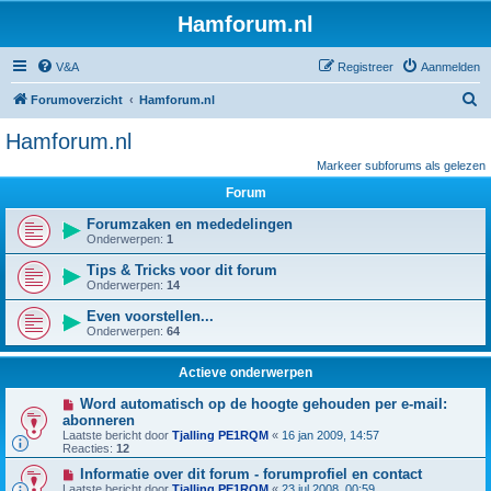
Hamforum.nl
V&A
Registreer
Aanmelden
Z
Forumoverzicht
Hamforum.nl
o
Hamforum.nl
e
Markeer subforums als gelezen
k
Forum
Forumzaken en mededelingen
Onderwerpen:
1
Tips & Tricks voor dit forum
Onderwerpen:
14
Even voorstellen...
Onderwerpen:
64
Actieve onderwerpen
Word automatisch op de hoogte gehouden per e-mail:
abonneren
Laatste bericht door
Tjalling PE1RQM
«
16 jan 2009, 14:57
Reacties:
12
Informatie over dit forum - forumprofiel en contact
Laatste bericht door
Tjalling PE1RQM
«
23 jul 2008, 00:59