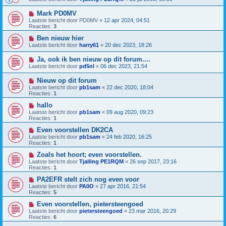
Mark PD0MV
Laatste bericht door
PD0MV
«
12 apr 2024, 04:51
Reacties:
3
Ben nieuw hier
Laatste bericht door
harry61
«
20 dec 2023, 18:26
Ja, ook ik ben nieuw op dit forum....
Laatste bericht door
pd5nl
«
06 dec 2023, 21:54
Nieuw op dit forum
Laatste bericht door
pb1sam
«
22 dec 2020, 18:04
Reacties:
1
hallo
Laatste bericht door
pb1sam
«
09 aug 2020, 09:23
Reacties:
1
Even voorstellen DK2CA
Laatste bericht door
pb1sam
«
24 feb 2020, 16:25
Reacties:
1
Zoals het hoort; even voorstellen.
Laatste bericht door
Tjalling PE1RQM
«
26 sep 2017, 23:16
Reacties:
1
PA2EFR stelt zich nog even voor
Laatste bericht door
PA0O
«
27 apr 2016, 21:54
Reacties:
5
Even voorstellen, pietersteengoed
Laatste bericht door
pietersteengoed
«
23 mar 2016, 20:29
Reacties:
6