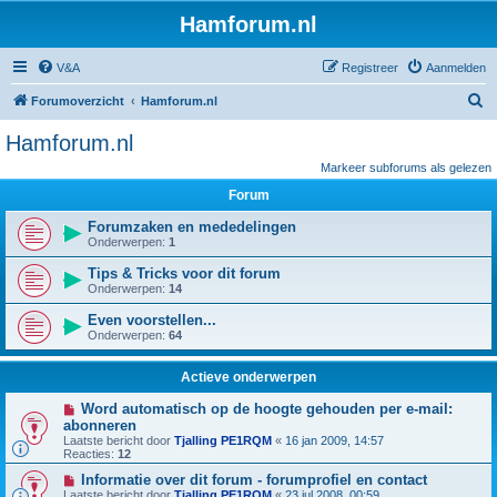
Hamforum.nl
V&A
Registreer
Aanmelden
Z
Forumoverzicht
Hamforum.nl
o
Hamforum.nl
e
Markeer subforums als gelezen
k
Forum
Forumzaken en mededelingen
Onderwerpen:
1
Tips & Tricks voor dit forum
Onderwerpen:
14
Even voorstellen...
Onderwerpen:
64
Actieve onderwerpen
Word automatisch op de hoogte gehouden per e-mail:
abonneren
Laatste bericht door
Tjalling PE1RQM
«
16 jan 2009, 14:57
Reacties:
12
Informatie over dit forum - forumprofiel en contact
Laatste bericht door
Tjalling PE1RQM
«
23 jul 2008, 00:59