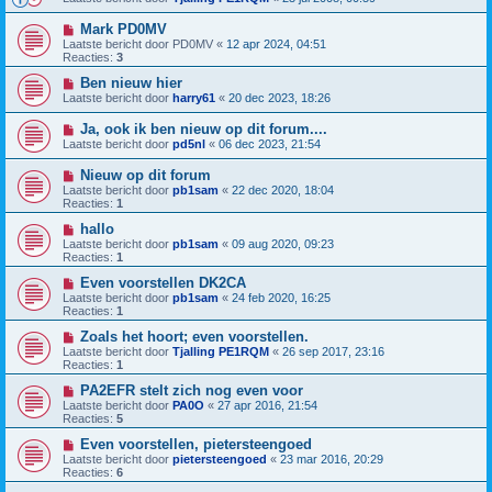
Mark PD0MV
Laatste bericht door
PD0MV
«
12 apr 2024, 04:51
Reacties:
3
Ben nieuw hier
Laatste bericht door
harry61
«
20 dec 2023, 18:26
Ja, ook ik ben nieuw op dit forum....
Laatste bericht door
pd5nl
«
06 dec 2023, 21:54
Nieuw op dit forum
Laatste bericht door
pb1sam
«
22 dec 2020, 18:04
Reacties:
1
hallo
Laatste bericht door
pb1sam
«
09 aug 2020, 09:23
Reacties:
1
Even voorstellen DK2CA
Laatste bericht door
pb1sam
«
24 feb 2020, 16:25
Reacties:
1
Zoals het hoort; even voorstellen.
Laatste bericht door
Tjalling PE1RQM
«
26 sep 2017, 23:16
Reacties:
1
PA2EFR stelt zich nog even voor
Laatste bericht door
PA0O
«
27 apr 2016, 21:54
Reacties:
5
Even voorstellen, pietersteengoed
Laatste bericht door
pietersteengoed
«
23 mar 2016, 20:29
Reacties:
6