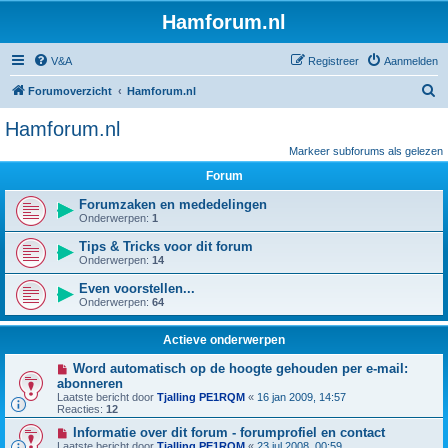
Hamforum.nl
V&A
Registreer
Aanmelden
Z
Forumoverzicht
Hamforum.nl
o
Hamforum.nl
e
Markeer subforums als gelezen
k
Forum
Forumzaken en mededelingen
Onderwerpen:
1
Tips & Tricks voor dit forum
Onderwerpen:
14
Even voorstellen...
Onderwerpen:
64
Actieve onderwerpen
Word automatisch op de hoogte gehouden per e-mail:
abonneren
Laatste bericht door
Tjalling PE1RQM
«
16 jan 2009, 14:57
Reacties:
12
Informatie over dit forum - forumprofiel en contact
Laatste bericht door
Tjalling PE1RQM
«
23 jul 2008, 00:59