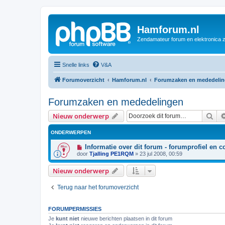
Hamforum.nl
Zendamateur forum en elektronica 
Snelle links
V&A
Forumoverzicht
Hamforum.nl
Forumzaken en mededeli
Forumzaken en mededelingen
Zoe
Nieuw onderwerp
ONDERWERPEN
Informatie over dit forum - forumprofiel en c
door
Tjalling PE1RQM
»
23 jul 2008, 00:59
Nieuw onderwerp
Terug naar het forumoverzicht
FORUMPERMISSIES
Je
kunt niet
nieuwe berichten plaatsen in dit forum