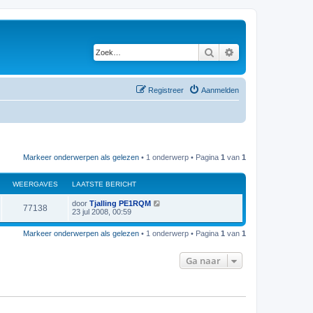
Zoek
Uitgebreid zoeken
Registreer
Aanmelden
Markeer onderwerpen als gelezen
• 1 onderwerp • Pagina
1
van
1
WEERGAVES
LAATSTE BERICHT
L
door
Tjalling PE1RQM
W
77138
a
23 jul 2008, 00:59
a
e
t
Markeer onderwerpen als gelezen
• 1 onderwerp • Pagina
1
van
1
s
e
t
e
Ga naar
r
b
e
r
g
i
c
a
h
t