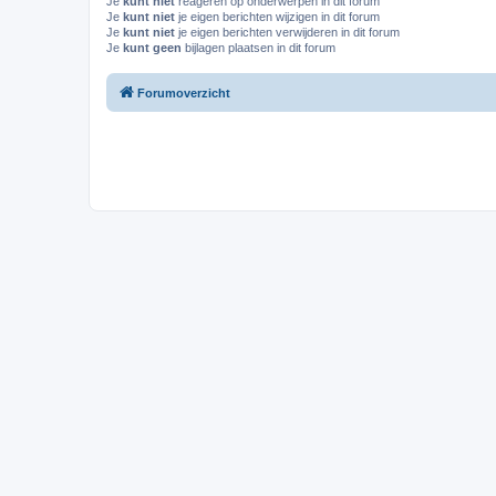
Je
kunt niet
reageren op onderwerpen in dit forum
Je
kunt niet
je eigen berichten wijzigen in dit forum
Je
kunt niet
je eigen berichten verwijderen in dit forum
Je
kunt geen
bijlagen plaatsen in dit forum
Forumoverzicht