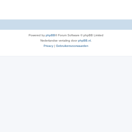
e
s
Powered by
phpBB
® Forum Software © phpBB Limited
Nederlandse vertaling door
phpBB.nl
.
Privacy
|
Gebruikersvoorwaarden