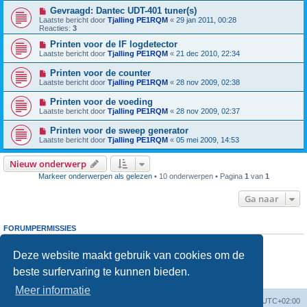
Gevraagd: Dantec UDT-401 tuner(s)
Laatste bericht door
Tjalling PE1RQM
«
29 jan 2011, 00:28
Reacties:
3
Printen voor de IF logdetector
Laatste bericht door
Tjalling PE1RQM
«
21 dec 2010, 22:34
Printen voor de counter
Laatste bericht door
Tjalling PE1RQM
«
28 nov 2009, 02:38
Printen voor de voeding
Laatste bericht door
Tjalling PE1RQM
«
28 nov 2009, 02:37
Printen voor de sweep generator
Laatste bericht door
Tjalling PE1RQM
«
05 mei 2009, 14:53
Nieuw onderwerp
Markeer onderwerpen als gelezen
• 10 onderwerpen • Pagina
1
van
1
Ga naar
FORUMPERMISSIES
Je
kunt niet
nieuwe berichten plaatsen in dit forum
Je
kunt niet
reageren op onderwerpen in dit forum
Deze website maakt gebruik van cookies om de
Je
kunt niet
je eigen berichten wijzigen in dit forum
beste surfervaring te kunnen bieden.
Je
kunt niet
je eigen berichten verwijderen in dit forum
Je
kunt geen
bijlagen plaatsen in dit forum
Meer informatie
Forumoverzicht
Verwijder cookies
Alle tijden zijn
UTC+02:00