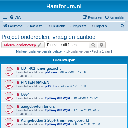
Hamforum.nl
V&A
Registreer
Aanmelden
Z
Forumoverzicht
Radio zendamateur, luisteramateur en elektronica zelfbouw
Elektronica en zelfbouw
Project "zelfbouw spectrum analyzer"
Project onderdelen, vraag en aanbod
o
Project onderdelen, vraag en aanbod
e
Zoek
Uitgebreid z
Nieuw onderwerp
k
Markeer onderwerpen als gelezen
• 10 onderwerpen • Pagina
1
van
1
Onderwerpen
UDT-401 tuner gezocht
Laatste bericht door
pb1sam
«
08 jan 2018, 19:16
Reacties:
1
PINTEN MAKEN
Laatste bericht door
pd0mhs
«
26 jun 2017, 17:08
U664
Laatste bericht door
Tjalling PE1RQM
«
10 jul 2014, 22:52
aangeboden tuners
Laatste bericht door
Tjalling PE1RQM
«
17 mar 2012, 20:50
Reacties:
1
Aangeboden 2-20pF trimmers gebruikt
Laatste bericht door
Tjalling PE1RQM
«
06 mar 2011, 21:50