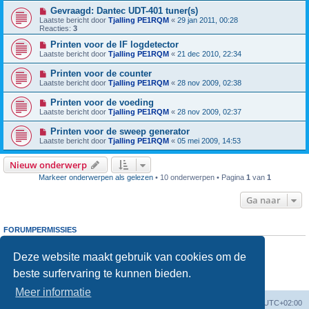
Gevraagd: Dantec UDT-401 tuner(s)
Laatste bericht door
Tjalling PE1RQM
«
29 jan 2011, 00:28
Reacties:
3
Printen voor de IF logdetector
Laatste bericht door
Tjalling PE1RQM
«
21 dec 2010, 22:34
Printen voor de counter
Laatste bericht door
Tjalling PE1RQM
«
28 nov 2009, 02:38
Printen voor de voeding
Laatste bericht door
Tjalling PE1RQM
«
28 nov 2009, 02:37
Printen voor de sweep generator
Laatste bericht door
Tjalling PE1RQM
«
05 mei 2009, 14:53
Nieuw onderwerp
Markeer onderwerpen als gelezen
• 10 onderwerpen • Pagina
1
van
1
Ga naar
FORUMPERMISSIES
Je
kunt niet
nieuwe berichten plaatsen in dit forum
Je
kunt niet
reageren op onderwerpen in dit forum
Deze website maakt gebruik van cookies om de
Je
kunt niet
je eigen berichten wijzigen in dit forum
beste surfervaring te kunnen bieden.
Je
kunt niet
je eigen berichten verwijderen in dit forum
Je
kunt geen
bijlagen plaatsen in dit forum
Meer informatie
Forumoverzicht
Verwijder cookies
Alle tijden zijn
UTC+02:00