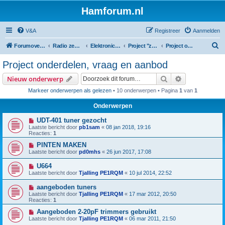
Hamforum.nl
V&A
Registreer
Aanmelden
Z
Forumoverzicht
Radio zendamateur, luisteramateur en elektronica zelfbouw
Elektronica en zelfbouw
Project "zelfbouw spectrum analyzer"
Project onderdelen, vraag en aanbod
o
Project onderdelen, vraag en aanbod
e
Zoek
Uitgebreid z
Nieuw onderwerp
k
Markeer onderwerpen als gelezen
• 10 onderwerpen • Pagina
1
van
1
Onderwerpen
UDT-401 tuner gezocht
Laatste bericht door
pb1sam
«
08 jan 2018, 19:16
Reacties:
1
PINTEN MAKEN
Laatste bericht door
pd0mhs
«
26 jun 2017, 17:08
U664
Laatste bericht door
Tjalling PE1RQM
«
10 jul 2014, 22:52
aangeboden tuners
Laatste bericht door
Tjalling PE1RQM
«
17 mar 2012, 20:50
Reacties:
1
Aangeboden 2-20pF trimmers gebruikt
Laatste bericht door
Tjalling PE1RQM
«
06 mar 2011, 21:50