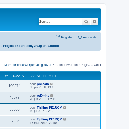
Zoek
Uitgebreid zoeken
Registreer
Aanmelden
Project onderdelen, vraag en aanbod
Markeer onderwerpen als gelezen
• 10 onderwerpen • Pagina
1
van
1
WEERGAVES
LAATSTE BERICHT
L
door
pb1sam
W
100274
a
08 jan 2018, 19:16
a
e
t
L
door
pd0mhs
W
45978
s
a
26 jun 2017, 17:08
e
t
a
e
e
t
L
door
Tjalling PE1RQM
r
b
W
33656
s
a
10 jul 2014, 22:52
e
e
t
a
r
g
e
e
t
i
L
door
Tjalling PE1RQM
r
b
W
37304
s
c
a
a
17 mar 2012, 20:50
e
e
t
h
a
r
g
e
e
t