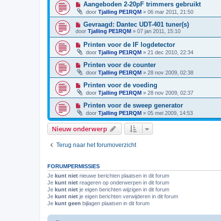
Aangeboden 2-20pF trimmers gebruikt
door
Tjalling PE1RQM
»
06 mar 2011, 21:50
Gevraagd: Dantec UDT-401 tuner(s)
door
Tjalling PE1RQM
»
07 jan 2011, 15:10
Printen voor de IF logdetector
door
Tjalling PE1RQM
»
21 dec 2010, 22:34
Printen voor de counter
door
Tjalling PE1RQM
»
28 nov 2009, 02:38
Printen voor de voeding
door
Tjalling PE1RQM
»
28 nov 2009, 02:37
Printen voor de sweep generator
door
Tjalling PE1RQM
»
05 mei 2009, 14:53
Nieuw onderwerp
Terug naar het forumoverzicht
FORUMPERMISSIES
Je
kunt niet
nieuwe berichten plaatsen in dit forum
Je
kunt niet
reageren op onderwerpen in dit forum
Je
kunt niet
je eigen berichten wijzigen in dit forum
Je
kunt niet
je eigen berichten verwijderen in dit forum
Je
kunt geen
bijlagen plaatsen in dit forum