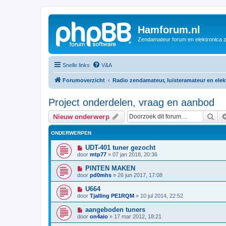
Hamforum.nl
Zendamateur forum en elektronica 
Snelle links
V&A
Forumoverzicht
Radio zendamateur, luisteramateur en ele
Project onderdelen, vraag en aanbod
Zoe
Nieuw onderwerp
ONDERWERPEN
UDT-401 tuner gezocht
door
mtp77
»
07 jan 2018, 20:36
PINTEN MAKEN
door
pd0mhs
»
26 jun 2017, 17:08
U664
door
Tjalling PE1RQM
»
10 jul 2014, 22:52
aangeboden tuners
door
on4aio
»
17 mar 2012, 18:21