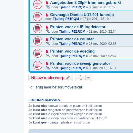
Aangeboden 2-20pF trimmers gebruikt
door
Tjalling PE1RQM
»
06 mar 2011, 21:50
Gevraagd: Dantec UDT-401 tuner(s)
door
Tjalling PE1RQM
»
07 jan 2011, 15:10
Printen voor de IF logdetector
door
Tjalling PE1RQM
»
21 dec 2010, 22:34
Printen voor de counter
door
Tjalling PE1RQM
»
28 nov 2009, 02:38
Printen voor de voeding
door
Tjalling PE1RQM
»
28 nov 2009, 02:37
Printen voor de sweep generator
door
Tjalling PE1RQM
»
05 mei 2009, 14:53
Nieuw onderwerp
Terug naar het forumoverzicht
FORUMPERMISSIES
Je
kunt niet
nieuwe berichten plaatsen in dit forum
Je
kunt niet
reageren op onderwerpen in dit forum
Je
kunt niet
je eigen berichten wijzigen in dit forum
Je
kunt niet
je eigen berichten verwijderen in dit forum
Je
kunt geen
bijlagen plaatsen in dit forum