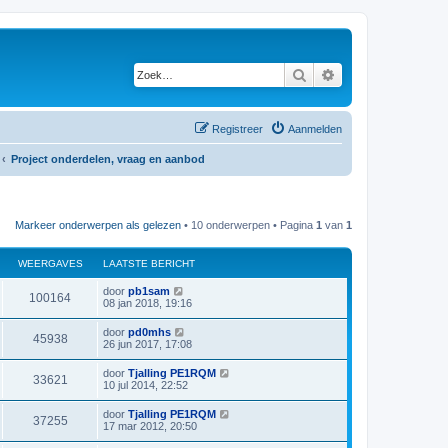
Zoek
Uitgebreid zoeken
Registreer
Aanmelden
Project onderdelen, vraag en aanbod
Markeer onderwerpen als gelezen
• 10 onderwerpen • Pagina
1
van
1
WEERGAVES
LAATSTE BERICHT
L
door
pb1sam
W
100164
a
08 jan 2018, 19:16
a
e
t
L
door
pd0mhs
W
45938
s
a
26 jun 2017, 17:08
e
t
a
e
e
t
L
door
Tjalling PE1RQM
r
b
W
33621
s
a
10 jul 2014, 22:52
e
e
t
a
r
g
e
e
t
i
L
door
Tjalling PE1RQM
r
b
W
37255
s
c
a
a
17 mar 2012, 20:50
e
e
t
h
a
r
g
e
e
t