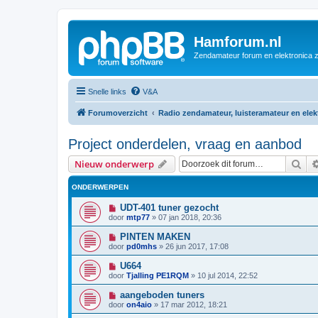
Hamforum.nl
Zendamateur forum en elektronica 
Snelle links
V&A
Forumoverzicht
Radio zendamateur, luisteramateur en ele
Project onderdelen, vraag en aanbod
Zoe
Nieuw onderwerp
ONDERWERPEN
UDT-401 tuner gezocht
door
mtp77
»
07 jan 2018, 20:36
PINTEN MAKEN
door
pd0mhs
»
26 jun 2017, 17:08
U664
door
Tjalling PE1RQM
»
10 jul 2014, 22:52
aangeboden tuners
door
on4aio
»
17 mar 2012, 18:21