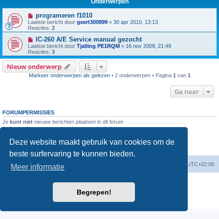
Onderwerpen
programeren f1010
Laatste bericht door
geert300899
«
30 apr 2010, 13:13
Reacties:
2
IC-260 A/E Service manual gezocht
Laatste bericht door
Tjalling PE1RQM
«
16 nov 2009, 21:49
Reacties:
3
Nieuw onderwerp
Markeer onderwerpen als gelezen
• 2 onderwerpen • Pagina
1
van
1
Ga naar
FORUMPERMISSIES
Je
kunt niet
nieuwe berichten plaatsen in dit forum
Je
kunt niet
reageren op onderwerpen in dit forum
Je
kunt niet
je eigen berichten wijzigen in dit forum
Deze website maakt gebruik van cookies om de
Je
kunt niet
je eigen berichten verwijderen in dit forum
Je
kunt geen
bijlagen plaatsen in dit forum
beste surfervaring te kunnen bieden.
Forumoverzicht
Verwijder cookies
Alle tijden zijn
UTC+02:00
Meer informatie
Powered by
phpBB
® Forum Software © phpBB Limited
Nederlandse vertaling door
phpBB.nl
.
Begrepen!
Privacy
|
Gebruikersvoorwaarden