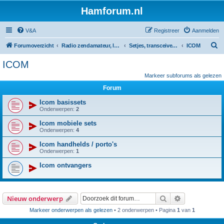
Hamforum.nl
V&A
Registreer
Aanmelden
Z
Forumoverzicht
Radio zendamateur, luisteramateur en elektronica zelfbouw
Setjes, transceivers, portofoons, ontvangers, mods, tips, etc
ICOM
o
ICOM
e
Markeer subforums als gelezen
k
Forum
Icom basissets
Onderwerpen:
2
Icom mobiele sets
Onderwerpen:
4
Icom handhelds / porto's
Onderwerpen:
1
Icom ontvangers
Zoek
Uitgebreid z
Nieuw onderwerp
Markeer onderwerpen als gelezen
• 2 onderwerpen • Pagina
1
van
1