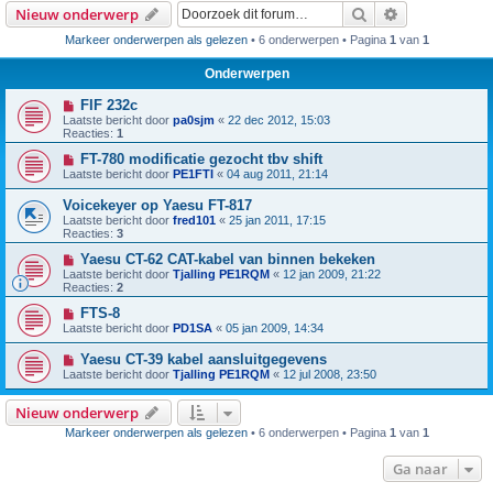
Zoek
Uitgebreid z
Nieuw onderwerp
Markeer onderwerpen als gelezen
• 6 onderwerpen • Pagina
1
van
1
Onderwerpen
FIF 232c
Laatste bericht door
pa0sjm
«
22 dec 2012, 15:03
Reacties:
1
FT-780 modificatie gezocht tbv shift
Laatste bericht door
PE1FTI
«
04 aug 2011, 21:14
Voicekeyer op Yaesu FT-817
Laatste bericht door
fred101
«
25 jan 2011, 17:15
Reacties:
3
Yaesu CT-62 CAT-kabel van binnen bekeken
Laatste bericht door
Tjalling PE1RQM
«
12 jan 2009, 21:22
Reacties:
2
FTS-8
Laatste bericht door
PD1SA
«
05 jan 2009, 14:34
Yaesu CT-39 kabel aansluitgegevens
Laatste bericht door
Tjalling PE1RQM
«
12 jul 2008, 23:50
Nieuw onderwerp
Markeer onderwerpen als gelezen
• 6 onderwerpen • Pagina
1
van
1
Ga naar