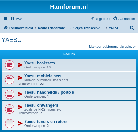
Hamforum.nl
V&A
Registreer
Aanmelden
Z
Forumoverzicht
Radio zendamateur, luisteramateur en elektronica zelfbouw
Setjes, transceivers, portofoons, ontvangers, mods, tips, etc
YAESU
o
YAESU
e
Markeer subforums als gelezen
k
Forum
Yaesu basissets
Onderwerpen:
10
Yaesu mobiele sets
Mobiele of mobiele-basis sets
Onderwerpen:
22
Yaesu handhelds / porto's
Onderwerpen:
4
Yaesu ontvangers
Zoals de FRG typen, etc.
Onderwerpen:
7
Yaesu tuners en rotors
Onderwerpen:
2