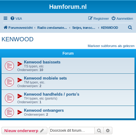
Hamforum.nl
V&A
Registreer
Aanmelden
Z
Forumoverzicht
Radio zendamateur, luisteramateur en elektronica zelfbouw
Setjes, transceivers, portofoons, ontvangers, mods, tips, etc
KENWOOD
o
KENWOOD
e
Markeer subforums als gelezen
k
Forum
Kenwood basissets
TS typen, etc
Onderwerpen:
10
Kenwood mobiele sets
TM typen, etc.
Onderwerpen:
2
Kenwood handhelds / porto's
TH typen, etc (porto's)
Onderwerpen:
1
Kenwood ontvangers
Onderwerpen:
2
Zoek
Uitgebreid z
Nieuw onderwerp