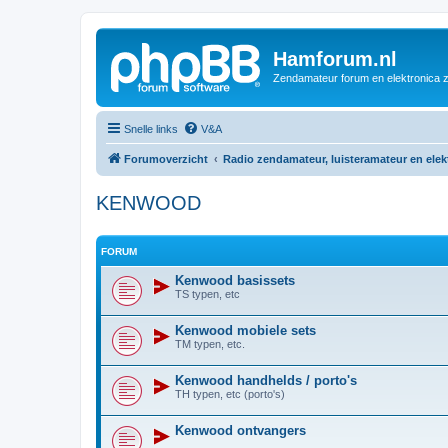
Hamforum.nl
Zendamateur forum en elektronica 
Snelle links
V&A
Forumoverzicht
Radio zendamateur, luisteramateur en ele
KENWOOD
FORUM
Kenwood basissets
TS typen, etc
Kenwood mobiele sets
TM typen, etc.
Kenwood handhelds / porto's
TH typen, etc (porto's)
Kenwood ontvangers