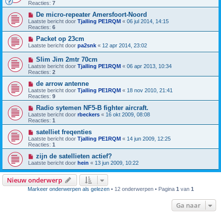
Reacties:
7
De micro-repeater Amersfoort-Noord
Laatste bericht door
Tjalling PE1RQM
«
06 jul 2014, 14:15
Reacties:
6
Packet op 23cm
Laatste bericht door
pa2snk
«
12 apr 2014, 23:02
Slim Jim 2mtr 70cm
Laatste bericht door
Tjalling PE1RQM
«
06 apr 2013, 10:34
Reacties:
2
de arrow antenne
Laatste bericht door
Tjalling PE1RQM
«
18 nov 2010, 21:41
Reacties:
9
Radio sytemen NF5-B fighter aircraft.
Laatste bericht door
rbeckers
«
16 okt 2009, 08:08
Reacties:
1
satelliet freqenties
Laatste bericht door
Tjalling PE1RQM
«
14 jun 2009, 12:25
Reacties:
1
zijn de satellieten actief?
Laatste bericht door
hein
«
13 jun 2009, 10:22
Nieuw onderwerp
Markeer onderwerpen als gelezen
• 12 onderwerpen • Pagina
1
van
1
Ga naar