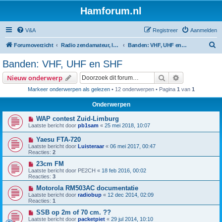
Hamforum.nl
V&A
Registreer
Aanmelden
Z
Forumoverzicht
Radio zendamateur, luisteramateur en elektronica zelfbouw
Banden: VHF, UHF en SHF
o
Banden: VHF, UHF en SHF
e
Zoek
Uitgebreid z
Nieuw onderwerp
k
Markeer onderwerpen als gelezen
• 12 onderwerpen • Pagina
1
van
1
Onderwerpen
WAP contest Zuid-Limburg
Laatste bericht door
pb1sam
«
25 mei 2018, 10:07
Yaesu FTA-720
Laatste bericht door
Luisteraar
«
06 mei 2017, 00:47
Reacties:
2
23cm FM
Laatste bericht door
PE2CH
«
18 feb 2016, 00:02
Reacties:
3
Motorola RM503AC documentatie
Laatste bericht door
radiobup
«
12 dec 2014, 02:09
Reacties:
1
SSB op 2m of 70 cm. ??
Laatste bericht door
packetpiet
«
29 jul 2014, 10:10