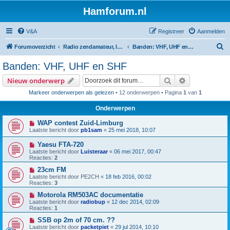
Hamforum.nl
V&A
Registreer
Aanmelden
Z
Forumoverzicht
Radio zendamateur, luisteramateur en elektronica zelfbouw
Banden: VHF, UHF en SHF
o
Banden: VHF, UHF en SHF
e
Zoek
Uitgebreid z
Nieuw onderwerp
k
Markeer onderwerpen als gelezen
• 12 onderwerpen • Pagina
1
van
1
Onderwerpen
WAP contest Zuid-Limburg
Laatste bericht door
pb1sam
«
25 mei 2018, 10:07
Yaesu FTA-720
Laatste bericht door
Luisteraar
«
06 mei 2017, 00:47
Reacties:
2
23cm FM
Laatste bericht door
PE2CH
«
18 feb 2016, 00:02
Reacties:
3
Motorola RM503AC documentatie
Laatste bericht door
radiobup
«
12 dec 2014, 02:09
Reacties:
1
SSB op 2m of 70 cm. ??
Laatste bericht door
packetpiet
«
29 jul 2014, 10:10