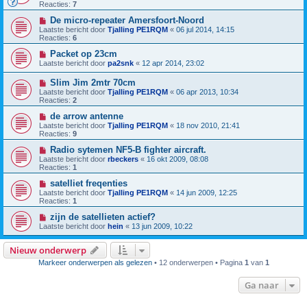
Reacties:
7
De micro-repeater Amersfoort-Noord
Laatste bericht door
Tjalling PE1RQM
«
06 jul 2014, 14:15
Reacties:
6
Packet op 23cm
Laatste bericht door
pa2snk
«
12 apr 2014, 23:02
Slim Jim 2mtr 70cm
Laatste bericht door
Tjalling PE1RQM
«
06 apr 2013, 10:34
Reacties:
2
de arrow antenne
Laatste bericht door
Tjalling PE1RQM
«
18 nov 2010, 21:41
Reacties:
9
Radio sytemen NF5-B fighter aircraft.
Laatste bericht door
rbeckers
«
16 okt 2009, 08:08
Reacties:
1
satelliet freqenties
Laatste bericht door
Tjalling PE1RQM
«
14 jun 2009, 12:25
Reacties:
1
zijn de satellieten actief?
Laatste bericht door
hein
«
13 jun 2009, 10:22
Nieuw onderwerp
Markeer onderwerpen als gelezen
• 12 onderwerpen • Pagina
1
van
1
Ga naar