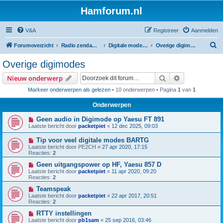
Hamforum.nl
V&A
Registreer
Aanmelden
Z
Forumoverzicht
Radio zendamateur, luisteramateur en elektronica zelfbouw
Digitale modes en morse (CW)
Overige digimodes
o
Overige digimodes
e
Zoek
Uitgebreid z
Nieuw onderwerp
k
Markeer onderwerpen als gelezen
• 10 onderwerpen • Pagina
1
van
1
Onderwerpen
Geen audio in Digimode op Yaesu FT 891
Laatste bericht door
packetpiet
«
12 dec 2025, 09:03
Tip voor veel digitale modes BARTG
Laatste bericht door
PE2CH
«
27 apr 2020, 17:15
Reacties:
2
Geen uitgangspower op HF, Yaesu 857 D
Laatste bericht door
packetpiet
«
11 apr 2020, 09:20
Reacties:
2
Teamspeak
Laatste bericht door
packetpiet
«
22 apr 2017, 20:51
Reacties:
2
RTTY instellingen
Laatste bericht door
pb1sam
«
25 sep 2016, 03:46