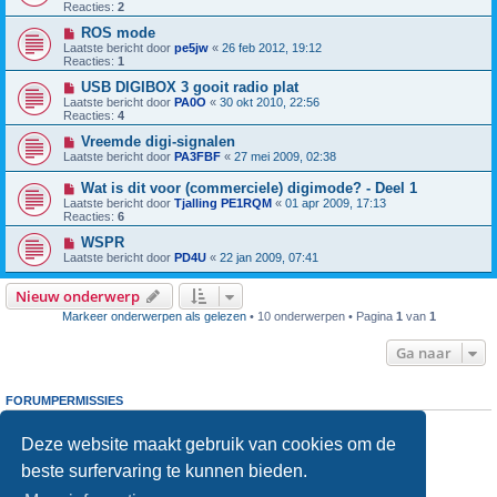
Reacties:
2
ROS mode
Laatste bericht door
pe5jw
«
26 feb 2012, 19:12
Reacties:
1
USB DIGIBOX 3 gooit radio plat
Laatste bericht door
PA0O
«
30 okt 2010, 22:56
Reacties:
4
Vreemde digi-signalen
Laatste bericht door
PA3FBF
«
27 mei 2009, 02:38
Wat is dit voor (commerciele) digimode? - Deel 1
Laatste bericht door
Tjalling PE1RQM
«
01 apr 2009, 17:13
Reacties:
6
WSPR
Laatste bericht door
PD4U
«
22 jan 2009, 07:41
Nieuw onderwerp
Markeer onderwerpen als gelezen
• 10 onderwerpen • Pagina
1
van
1
Ga naar
FORUMPERMISSIES
Je
kunt niet
nieuwe berichten plaatsen in dit forum
Je
kunt niet
reageren op onderwerpen in dit forum
Deze website maakt gebruik van cookies om de
Je
kunt niet
je eigen berichten wijzigen in dit forum
beste surfervaring te kunnen bieden.
Je
kunt niet
je eigen berichten verwijderen in dit forum
Je
kunt geen
bijlagen plaatsen in dit forum