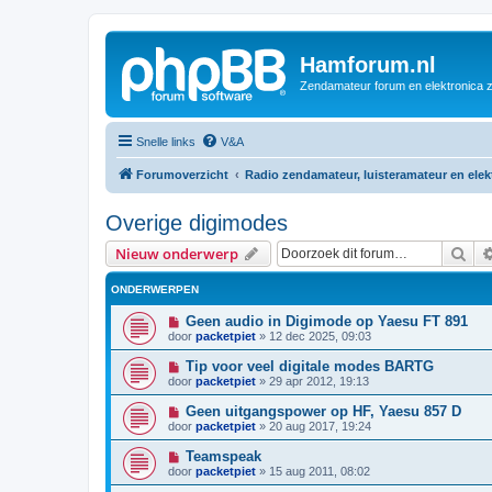
Hamforum.nl
Zendamateur forum en elektronica 
Snelle links
V&A
Forumoverzicht
Radio zendamateur, luisteramateur en ele
Overige digimodes
Zoe
Nieuw onderwerp
ONDERWERPEN
Geen audio in Digimode op Yaesu FT 891
door
packetpiet
»
12 dec 2025, 09:03
Tip voor veel digitale modes BARTG
door
packetpiet
»
29 apr 2012, 19:13
Geen uitgangspower op HF, Yaesu 857 D
door
packetpiet
»
20 aug 2017, 19:24
Teamspeak
door
packetpiet
»
15 aug 2011, 08:02