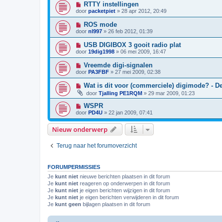
RTTY instellingen
door
packetpiet
»
28 apr 2012, 20:49
ROS mode
door
nl997
»
26 feb 2012, 01:39
USB DIGIBOX 3 gooit radio plat
door
19dig1998
»
06 mei 2009, 16:47
Vreemde digi-signalen
door
PA3FBF
»
27 mei 2009, 02:38
Wat is dit voor (commerciele) digimode? - De
door
Tjalling PE1RQM
»
29 mar 2009, 01:23
WSPR
door
PD4U
»
22 jan 2009, 07:41
Nieuw onderwerp
Terug naar het forumoverzicht
FORUMPERMISSIES
Je
kunt niet
nieuwe berichten plaatsen in dit forum
Je
kunt niet
reageren op onderwerpen in dit forum
Je
kunt niet
je eigen berichten wijzigen in dit forum
Je
kunt niet
je eigen berichten verwijderen in dit forum
Je
kunt geen
bijlagen plaatsen in dit forum