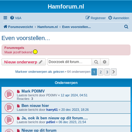
Hamforum.nl
V&A
Registreer
Aanmelden
Z
Forumoverzicht
Hamforum.nl
Even voorstellen...
o
Even voorstellen...
e
Forumregels
k
Maak jezelf bekend
Zoek
Uitgebreid z
Nieuw onderwerp
1
2
3
Volgen
Markeer onderwerpen als gelezen
• 64 onderwerpen
Onderwerpen
Mark PD0MV
Laatste bericht door
PD0MV
«
12 apr 2024, 04:51
Reacties:
3
Ben nieuw hier
Laatste bericht door
harry61
«
20 dec 2023, 18:26
Ja, ook ik ben nieuw op dit forum....
Laatste bericht door
pd5nl
«
06 dec 2023, 21:54
Nieuw op dit forum