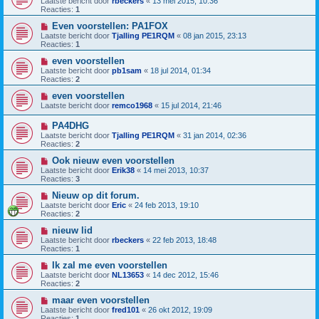
Laatste bericht door
rbeckers
«
13 mei 2015, 10:36
Reacties:
1
Even voorstellen: PA1FOX
Laatste bericht door
Tjalling PE1RQM
«
08 jan 2015, 23:13
Reacties:
1
even voorstellen
Laatste bericht door
pb1sam
«
18 jul 2014, 01:34
Reacties:
2
even voorstellen
Laatste bericht door
remco1968
«
15 jul 2014, 21:46
PA4DHG
Laatste bericht door
Tjalling PE1RQM
«
31 jan 2014, 02:36
Reacties:
2
Ook nieuw even voorstellen
Laatste bericht door
Erik38
«
14 mei 2013, 10:37
Reacties:
3
Nieuw op dit forum.
Laatste bericht door
Eric
«
24 feb 2013, 19:10
Reacties:
2
nieuw lid
Laatste bericht door
rbeckers
«
22 feb 2013, 18:48
Reacties:
1
Ik zal me even voorstellen
Laatste bericht door
NL13653
«
14 dec 2012, 15:46
Reacties:
2
maar even voorstellen
Laatste bericht door
fred101
«
26 okt 2012, 19:09
Reacties:
1