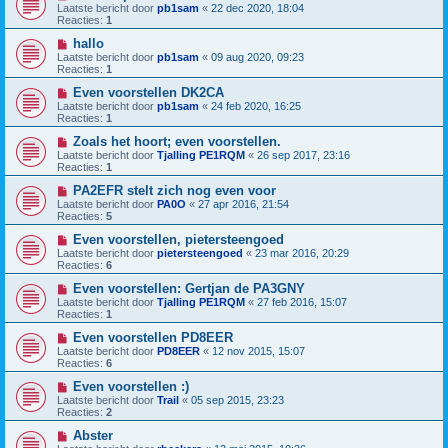
Laatste bericht door
pb1sam
«
22 dec 2020, 18:04
Reacties:
1
hallo
Laatste bericht door
pb1sam
«
09 aug 2020, 09:23
Reacties:
1
Even voorstellen DK2CA
Laatste bericht door
pb1sam
«
24 feb 2020, 16:25
Reacties:
1
Zoals het hoort; even voorstellen.
Laatste bericht door
Tjalling PE1RQM
«
26 sep 2017, 23:16
Reacties:
1
PA2EFR stelt zich nog even voor
Laatste bericht door
PA0O
«
27 apr 2016, 21:54
Reacties:
5
Even voorstellen, pietersteengoed
Laatste bericht door
pietersteengoed
«
23 mar 2016, 20:29
Reacties:
6
Even voorstellen: Gertjan de PA3GNY
Laatste bericht door
Tjalling PE1RQM
«
27 feb 2016, 15:07
Reacties:
1
Even voorstellen PD8EER
Laatste bericht door
PD8EER
«
12 nov 2015, 15:07
Reacties:
6
Even voorstellen :)
Laatste bericht door
Trail
«
05 sep 2015, 23:23
Reacties:
2
Abster