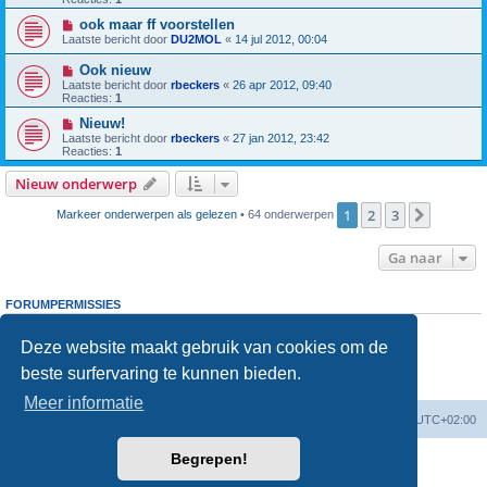
ook maar ff voorstellen
Laatste bericht door
DU2MOL
«
14 jul 2012, 00:04
Ook nieuw
Laatste bericht door
rbeckers
«
26 apr 2012, 09:40
Reacties:
1
Nieuw!
Laatste bericht door
rbeckers
«
27 jan 2012, 23:42
Reacties:
1
Nieuw onderwerp
1
2
3
Volgen
Markeer onderwerpen als gelezen
• 64 onderwerpen
Ga naar
FORUMPERMISSIES
Je
kunt niet
nieuwe berichten plaatsen in dit forum
Je
kunt niet
reageren op onderwerpen in dit forum
Deze website maakt gebruik van cookies om de
Je
kunt niet
je eigen berichten wijzigen in dit forum
beste surfervaring te kunnen bieden.
Je
kunt niet
je eigen berichten verwijderen in dit forum
Je
kunt geen
bijlagen plaatsen in dit forum
Meer informatie
Forumoverzicht
Verwijder cookies
Alle tijden zijn
UTC+02:00
Begrepen!
Powered by
phpBB
® Forum Software © phpBB Limited
Nederlandse vertaling door
phpBB.nl
.