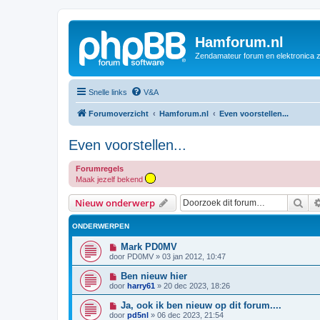
Hamforum.nl
Zendamateur forum en elektronica 
Snelle links
V&A
Forumoverzicht
Hamforum.nl
Even voorstellen...
Even voorstellen...
Forumregels
Maak jezelf bekend
Zoe
Nieuw onderwerp
ONDERWERPEN
Mark PD0MV
door
PD0MV
»
03 jan 2012, 10:47
Ben nieuw hier
door
harry61
»
20 dec 2023, 18:26
Ja, ook ik ben nieuw op dit forum....
door
pd5nl
»
06 dec 2023, 21:54