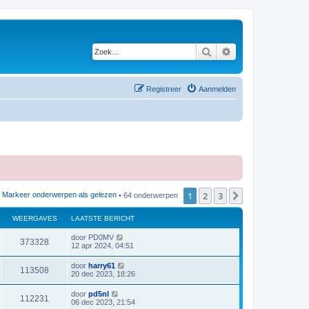
Zoek
Uitgebreid zoeken
Registreer
Aanmelden
1
2
3
Volgende
Markeer onderwerpen als gelezen
• 64 onderwerpen
WEERGAVES
LAATSTE BERICHT
L
door
PD0MV
W
373328
a
12 apr 2024, 04:51
a
e
t
L
door
harry61
W
113508
s
a
20 dec 2023, 18:26
e
t
a
e
e
t
L
door
pd5nl
r
b
W
112231
s
a
06 dec 2023, 21:54
e
e
t