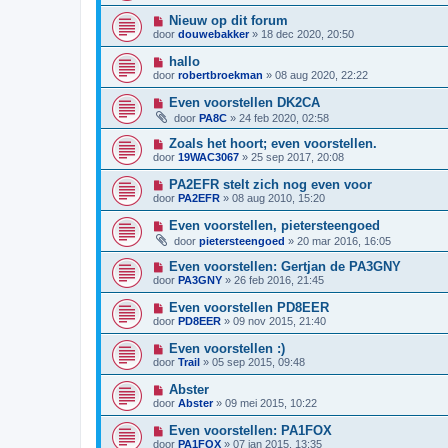
Nieuw op dit forum
door
douwebakker
»
18 dec 2020, 20:50
hallo
door
robertbroekman
»
08 aug 2020, 22:22
Even voorstellen DK2CA
door
PA8C
»
24 feb 2020, 02:58
Zoals het hoort; even voorstellen.
door
19WAC3067
»
25 sep 2017, 20:08
PA2EFR stelt zich nog even voor
door
PA2EFR
»
08 aug 2010, 15:20
Even voorstellen, pietersteengoed
door
pietersteengoed
»
20 mar 2016, 16:05
Even voorstellen: Gertjan de PA3GNY
door
PA3GNY
»
26 feb 2016, 21:45
Even voorstellen PD8EER
door
PD8EER
»
09 nov 2015, 21:40
Even voorstellen :)
door
Trail
»
05 sep 2015, 09:48
Abster
door
Abster
»
09 mei 2015, 10:22
Even voorstellen: PA1FOX
door
PA1FOX
»
07 jan 2015, 13:35