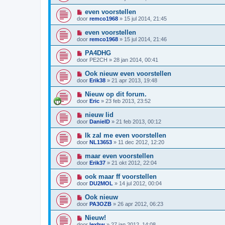
even voorstellen
door
remco1968
»
15 jul 2014, 21:45
even voorstellen
door
remco1968
»
15 jul 2014, 21:46
PA4DHG
door
PE2CH
»
28 jan 2014, 00:41
Ook nieuw even voorstellen
door
Erik38
»
21 apr 2013, 19:48
Nieuw op dit forum.
door
Eric
»
23 feb 2013, 23:52
nieuw lid
door
DanielD
»
21 feb 2013, 00:12
Ik zal me even voorstellen
door
NL13653
»
11 dec 2012, 12:20
maar even voorstellen
door
Erik37
»
21 okt 2012, 22:04
ook maar ff voorstellen
door
DU2MOL
»
14 jul 2012, 00:04
Ook nieuw
door
PA3OZB
»
26 apr 2012, 06:23
Nieuw!
door
lexhw
»
27 jan 2012, 14:08