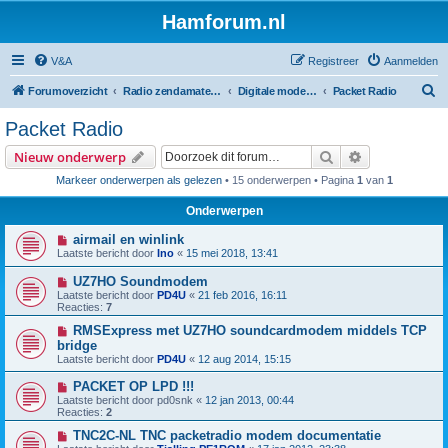
Hamforum.nl
V&A
Registreer
Aanmelden
Z
Forumoverzicht
Radio zendamateur, luisteramateur en elektronica zelfbouw
Digitale modes en morse (CW)
Packet Radio
o
Packet Radio
e
Zoek
Uitgebreid z
Nieuw onderwerp
k
Markeer onderwerpen als gelezen
• 15 onderwerpen • Pagina
1
van
1
Onderwerpen
airmail en winlink
Laatste bericht door
Ino
«
15 mei 2018, 13:41
UZ7HO Soundmodem
Laatste bericht door
PD4U
«
21 feb 2016, 16:11
Reacties:
7
RMSExpress met UZ7HO soundcardmodem middels TCP
bridge
Laatste bericht door
PD4U
«
12 aug 2014, 15:15
PACKET OP LPD !!!
Laatste bericht door
pd0snk
«
12 jan 2013, 00:44
Reacties:
2
TNC2C-NL TNC packetradio modem documentatie