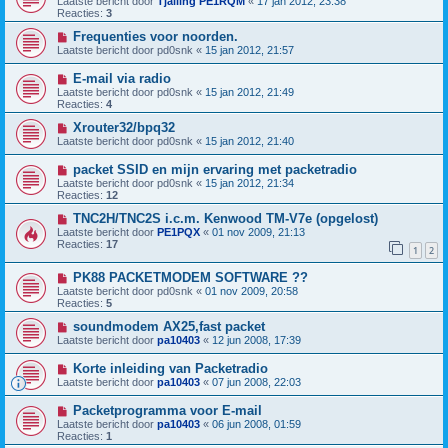
Laatste bericht door
Tjalling PE1RQM
«
17 jan 2012, 23:38
Reacties:
3
Frequenties voor noorden.
Laatste bericht door
pd0snk
«
15 jan 2012, 21:57
E-mail via radio
Laatste bericht door
pd0snk
«
15 jan 2012, 21:49
Reacties:
4
Xrouter32/bpq32
Laatste bericht door
pd0snk
«
15 jan 2012, 21:40
packet SSID en mijn ervaring met packetradio
Laatste bericht door
pd0snk
«
15 jan 2012, 21:34
Reacties:
12
TNC2H/TNC2S i.c.m. Kenwood TM-V7e (opgelost)
Laatste bericht door
PE1PQX
«
01 nov 2009, 21:13
Reacties:
17
1
2
PK88 PACKETMODEM SOFTWARE ??
Laatste bericht door
pd0snk
«
01 nov 2009, 20:58
Reacties:
5
soundmodem AX25,fast packet
Laatste bericht door
pa10403
«
12 jun 2008, 17:39
Korte inleiding van Packetradio
Laatste bericht door
pa10403
«
07 jun 2008, 22:03
Packetprogramma voor E-mail
Laatste bericht door
pa10403
«
06 jun 2008, 01:59
Reacties:
1