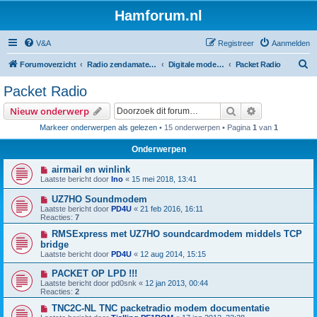
Hamforum.nl
V&A
Registreer
Aanmelden
Z
Forumoverzicht
Radio zendamateur, luisteramateur en elektronica zelfbouw
Digitale modes en morse (CW)
Packet Radio
o
Packet Radio
e
Zoek
Uitgebreid z
Nieuw onderwerp
k
Markeer onderwerpen als gelezen
• 15 onderwerpen • Pagina
1
van
1
Onderwerpen
airmail en winlink
Laatste bericht door
Ino
«
15 mei 2018, 13:41
UZ7HO Soundmodem
Laatste bericht door
PD4U
«
21 feb 2016, 16:11
Reacties:
7
RMSExpress met UZ7HO soundcardmodem middels TCP
bridge
Laatste bericht door
PD4U
«
12 aug 2014, 15:15
PACKET OP LPD !!!
Laatste bericht door
pd0snk
«
12 jan 2013, 00:44
Reacties:
2
TNC2C-NL TNC packetradio modem documentatie