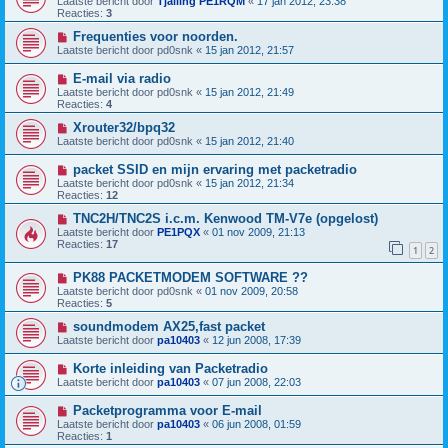
Laatste bericht door
Tjalling PE1RQM
«
17 jan 2012, 23:38
Reacties:
3
Frequenties voor noorden.
Laatste bericht door
pd0snk
«
15 jan 2012, 21:57
E-mail via radio
Laatste bericht door
pd0snk
«
15 jan 2012, 21:49
Reacties:
4
Xrouter32/bpq32
Laatste bericht door
pd0snk
«
15 jan 2012, 21:40
packet SSID en mijn ervaring met packetradio
Laatste bericht door
pd0snk
«
15 jan 2012, 21:34
Reacties:
12
TNC2H/TNC2S i.c.m. Kenwood TM-V7e (opgelost)
Laatste bericht door
PE1PQX
«
01 nov 2009, 21:13
Reacties:
17
1
2
PK88 PACKETMODEM SOFTWARE ??
Laatste bericht door
pd0snk
«
01 nov 2009, 20:58
Reacties:
5
soundmodem AX25,fast packet
Laatste bericht door
pa10403
«
12 jun 2008, 17:39
Korte inleiding van Packetradio
Laatste bericht door
pa10403
«
07 jun 2008, 22:03
Packetprogramma voor E-mail
Laatste bericht door
pa10403
«
06 jun 2008, 01:59
Reacties:
1