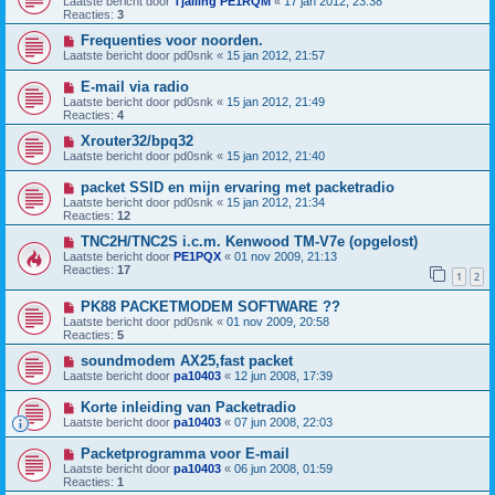
Laatste bericht door
Tjalling PE1RQM
«
17 jan 2012, 23:38
Reacties:
3
Frequenties voor noorden.
Laatste bericht door
pd0snk
«
15 jan 2012, 21:57
E-mail via radio
Laatste bericht door
pd0snk
«
15 jan 2012, 21:49
Reacties:
4
Xrouter32/bpq32
Laatste bericht door
pd0snk
«
15 jan 2012, 21:40
packet SSID en mijn ervaring met packetradio
Laatste bericht door
pd0snk
«
15 jan 2012, 21:34
Reacties:
12
TNC2H/TNC2S i.c.m. Kenwood TM-V7e (opgelost)
Laatste bericht door
PE1PQX
«
01 nov 2009, 21:13
Reacties:
17
1
2
PK88 PACKETMODEM SOFTWARE ??
Laatste bericht door
pd0snk
«
01 nov 2009, 20:58
Reacties:
5
soundmodem AX25,fast packet
Laatste bericht door
pa10403
«
12 jun 2008, 17:39
Korte inleiding van Packetradio
Laatste bericht door
pa10403
«
07 jun 2008, 22:03
Packetprogramma voor E-mail
Laatste bericht door
pa10403
«
06 jun 2008, 01:59
Reacties:
1