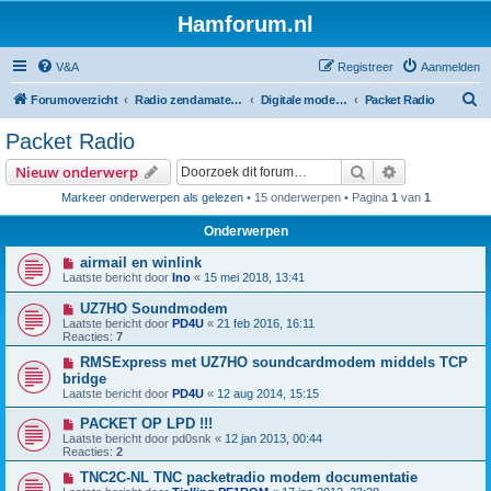
Hamforum.nl
V&A
Registreer
Aanmelden
Z
Forumoverzicht
Radio zendamateur, luisteramateur en elektronica zelfbouw
Digitale modes en morse (CW)
Packet Radio
o
Packet Radio
e
Zoek
Uitgebreid z
Nieuw onderwerp
k
Markeer onderwerpen als gelezen
• 15 onderwerpen • Pagina
1
van
1
Onderwerpen
airmail en winlink
Laatste bericht door
Ino
«
15 mei 2018, 13:41
UZ7HO Soundmodem
Laatste bericht door
PD4U
«
21 feb 2016, 16:11
Reacties:
7
RMSExpress met UZ7HO soundcardmodem middels TCP
bridge
Laatste bericht door
PD4U
«
12 aug 2014, 15:15
PACKET OP LPD !!!
Laatste bericht door
pd0snk
«
12 jan 2013, 00:44
Reacties:
2
TNC2C-NL TNC packetradio modem documentatie