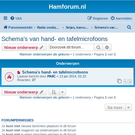
Hamforum.nl
V&A
Registreer
Aanmelden
Z
Forumoverzicht
Radio zendamateur, luisteramateur en elektronica zelfbouw
Setjes, transceivers, portofoons, ontvangers, mods, tips, etc
Schema's van hand- en tafelmicrofoons
o
Schema's van hand- en tafelmicrofoons
e
Zoek
Uitgebreid z
Nieuw onderwerp
k
Markeer onderwerpen als gelezen
• 1 onderwerp • Pagina
1
van
1
Onderwerpen
Schema's hand- en tafelmicrofoons
Laatste bericht door
PA8C
«
13 jan 2014, 01:22
Reacties:
27
1
2
Nieuw onderwerp
Markeer onderwerpen als gelezen
• 1 onderwerp • Pagina
1
van
1
Ga naar
FORUMPERMISSIES
Je
kunt niet
nieuwe berichten plaatsen in dit forum
Je
kunt niet
reageren op onderwerpen in dit forum
Je
kunt niet
je eigen berichten wijzigen in dit forum