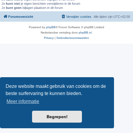
Je
kunt niet
je eigen berichten verwijderen in dit forum
Je
kunt geen
bijlagen plaatsen in dit forum
Forumoverzicht
Verwijder cookies
Alle tijden zijn
UTC+02:00
Powered by
phpBB
® Forum Software © phpBB Limited
Nederlandse vertaling door
phpBB.nl
.
Privacy
|
Gebruikersvoorwaarden
Deze website maakt gebruik van cookies om de
beste surfervaring te kunnen bieden.
Meer informatie
Begrepen!