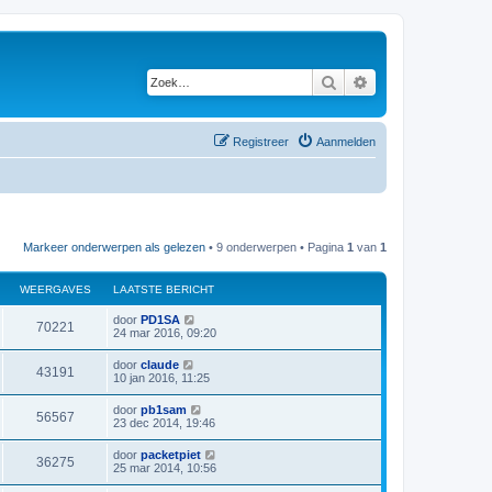
Zoek
Uitgebreid zoeken
Registreer
Aanmelden
Markeer onderwerpen als gelezen
• 9 onderwerpen • Pagina
1
van
1
WEERGAVES
LAATSTE BERICHT
L
door
PD1SA
W
70221
a
24 mar 2016, 09:20
a
e
t
L
door
claude
W
43191
s
a
10 jan 2016, 11:25
e
t
a
e
e
t
L
door
pb1sam
r
b
W
56567
s
a
23 dec 2014, 19:46
e
e
t
a
r
g
e
e
t
i
L
door
packetpiet
r
b
W
36275
s
c
a
a
25 mar 2014, 10:56
e
e
t
h
a
r
g
e
e
t