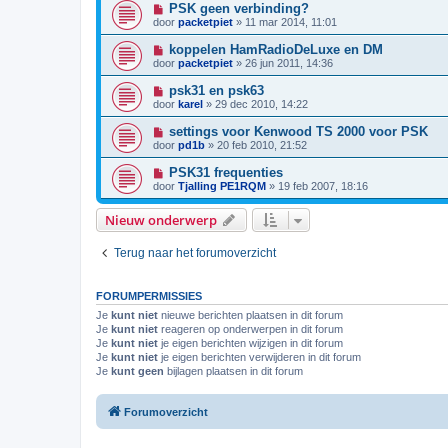
PSK geen verbinding?
door
packetpiet
»
11 mar 2014, 11:01
koppelen HamRadioDeLuxe en DM
door
packetpiet
»
26 jun 2011, 14:36
psk31 en psk63
door
karel
»
29 dec 2010, 14:22
settings voor Kenwood TS 2000 voor PSK
door
pd1b
»
20 feb 2010, 21:52
PSK31 frequenties
door
Tjalling PE1RQM
»
19 feb 2007, 18:16
Nieuw onderwerp
Terug naar het forumoverzicht
FORUMPERMISSIES
Je
kunt niet
nieuwe berichten plaatsen in dit forum
Je
kunt niet
reageren op onderwerpen in dit forum
Je
kunt niet
je eigen berichten wijzigen in dit forum
Je
kunt niet
je eigen berichten verwijderen in dit forum
Je
kunt geen
bijlagen plaatsen in dit forum
Forumoverzicht