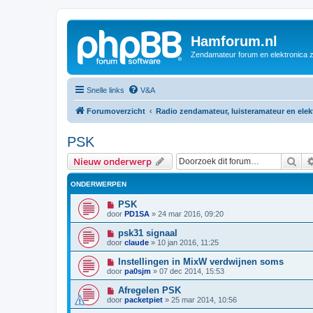
Hamforum.nl
Zendamateur forum en elektronica 
Snelle links
V&A
Forumoverzicht
Radio zendamateur, luisteramateur en ele
PSK
Zoe
Nieuw onderwerp
ONDERWERPEN
PSK
door
PD1SA
»
24 mar 2016, 09:20
psk31 signaal
door
claude
»
10 jan 2016, 11:25
Instellingen in MixW verdwijnen soms
door
pa0sjm
»
07 dec 2014, 15:53
Afregelen PSK
door
packetpiet
»
25 mar 2014, 10:56