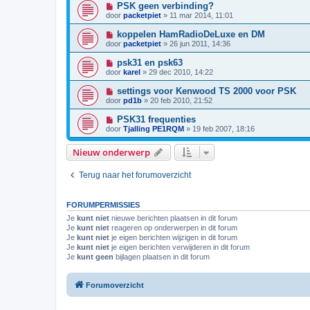
PSK geen verbinding?
door
packetpiet
»
11 mar 2014, 11:01
koppelen HamRadioDeLuxe en DM
door
packetpiet
»
26 jun 2011, 14:36
psk31 en psk63
door
karel
»
29 dec 2010, 14:22
settings voor Kenwood TS 2000 voor PSK
door
pd1b
»
20 feb 2010, 21:52
PSK31 frequenties
door
Tjalling PE1RQM
»
19 feb 2007, 18:16
Nieuw onderwerp
Terug naar het forumoverzicht
FORUMPERMISSIES
Je
kunt niet
nieuwe berichten plaatsen in dit forum
Je
kunt niet
reageren op onderwerpen in dit forum
Je
kunt niet
je eigen berichten wijzigen in dit forum
Je
kunt niet
je eigen berichten verwijderen in dit forum
Je
kunt geen
bijlagen plaatsen in dit forum
Forumoverzicht