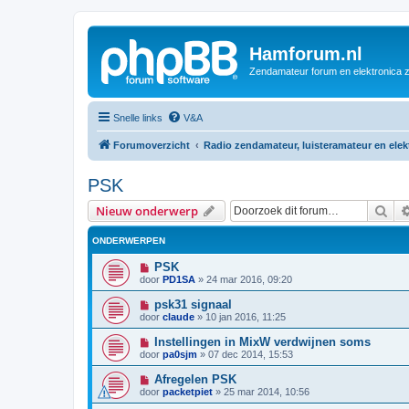
Hamforum.nl
Zendamateur forum en elektronica 
Snelle links
V&A
Forumoverzicht
Radio zendamateur, luisteramateur en ele
PSK
Zoe
Nieuw onderwerp
ONDERWERPEN
PSK
door
PD1SA
»
24 mar 2016, 09:20
psk31 signaal
door
claude
»
10 jan 2016, 11:25
Instellingen in MixW verdwijnen soms
door
pa0sjm
»
07 dec 2014, 15:53
Afregelen PSK
door
packetpiet
»
25 mar 2014, 10:56