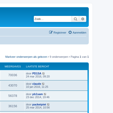
Zoek
Uitgebreid zoeken
Registreer
Aanmelden
Markeer onderwerpen als gelezen
• 9 onderwerpen • Pagina
1
van
1
WEERGAVES
LAATSTE BERICHT
L
door
PD1SA
W
70036
a
24 mar 2016, 09:20
a
e
t
L
door
claude
W
43070
s
a
10 jan 2016, 11:25
e
t
a
e
e
t
L
door
pb1sam
r
b
W
56378
s
a
23 dec 2014, 19:46
e
e
t
a
r
g
e
e
t
i
L
door
packetpiet
r
b
W
36156
s
c
a
a
25 mar 2014, 10:56
e
e
t
h
a
r
g
e
e
t