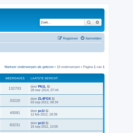
Zoek
Uitgebreid zoeken
Registreer
Aanmelden
Markeer onderwerpen als gelezen
• 18 onderwerpen • Pagina
1
van
1
WEERGAVES
LAATSTE BERICHT
L
door
PA1L
W
132703
a
28 mar 2014, 07:44
a
e
t
L
door
ZL4FOX
W
33220
s
a
03 sep 2012, 09:34
e
t
a
e
e
t
L
door
pc1l
r
b
W
40091
s
a
12 feb 2012, 18:39
e
e
t
a
r
g
e
e
t
i
L
door
pc1l
r
b
W
83231
s
c
a
a
16 sep 2011, 13:05
e
e
t
h
a
r
g
e
e
t