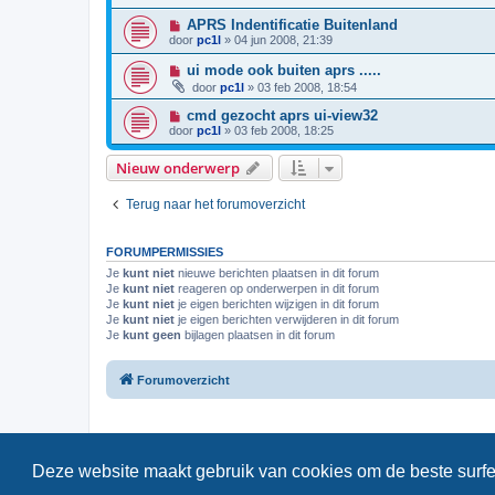
APRS Indentificatie Buitenland
door
pc1l
»
04 jun 2008, 21:39
ui mode ook buiten aprs .....
door
pc1l
»
03 feb 2008, 18:54
cmd gezocht aprs ui-view32
door
pc1l
»
03 feb 2008, 18:25
Nieuw onderwerp
Terug naar het forumoverzicht
FORUMPERMISSIES
Je
kunt niet
nieuwe berichten plaatsen in dit forum
Je
kunt niet
reageren op onderwerpen in dit forum
Je
kunt niet
je eigen berichten wijzigen in dit forum
Je
kunt niet
je eigen berichten verwijderen in dit forum
Je
kunt geen
bijlagen plaatsen in dit forum
Forumoverzicht
Deze website maakt gebruik van cookies om de beste surfe