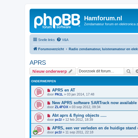
Hamforum.nl
Zendamateur forum en elektronica 
Snelle links
V&A
Forumoverzicht
Radio zendamateur, luisteramateur en ele
APRS
Zoe
Nieuw onderwerp
ONDERWERPEN
APRS en AT
door
PA1L
»
03 jan 2014, 17:48
New APRS software SARTrack now available
door
ZL4FOX
»
03 sep 2012, 09:34
Abt aprs & flying objects .....
door
pc1l
»
12 feb 2012, 18:39
APRS, een ver verleden en de huidige stand 
door
pc1l
»
11 sep 2011, 22:18