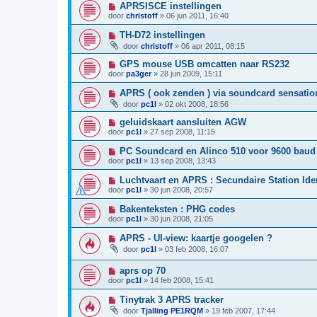
APRSISCE instellingen
door
christoff
»
06 jun 2011, 16:40
TH-D72 instellingen
door
christoff
»
06 apr 2011, 08:15
GPS mouse USB omcatten naar RS232
door
pa3ger
»
28 jun 2009, 15:11
APRS ( ook zenden ) via soundcard sensatio
door
pc1l
»
02 okt 2008, 18:56
geluidskaart aansluiten AGW
door
pc1l
»
27 sep 2008, 11:15
PC Soundcard en Alinco 510 voor 9600 baud
door
pc1l
»
13 sep 2008, 13:43
Luchtvaart en APRS : Secundaire Station Iden
door
pc1l
»
30 jun 2008, 20:57
Bakenteksten : PHG codes
door
pc1l
»
30 jun 2008, 21:05
APRS - UI-view: kaartje googelen ?
door
pc1l
»
03 feb 2008, 16:07
aprs op 70
door
pc1l
»
14 feb 2008, 15:41
Tinytrak 3 APRS tracker
door
Tjalling PE1RQM
»
19 feb 2007, 17:44