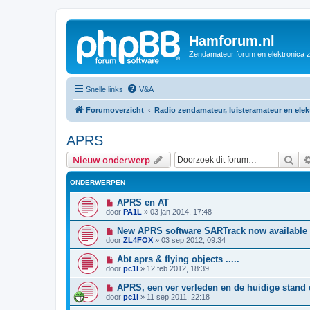
Hamforum.nl
Zendamateur forum en elektronica 
Snelle links
V&A
Forumoverzicht
Radio zendamateur, luisteramateur en ele
APRS
Zoe
Nieuw onderwerp
ONDERWERPEN
APRS en AT
door
PA1L
»
03 jan 2014, 17:48
New APRS software SARTrack now available
door
ZL4FOX
»
03 sep 2012, 09:34
Abt aprs & flying objects .....
door
pc1l
»
12 feb 2012, 18:39
APRS, een ver verleden en de huidige stand 
door
pc1l
»
11 sep 2011, 22:18