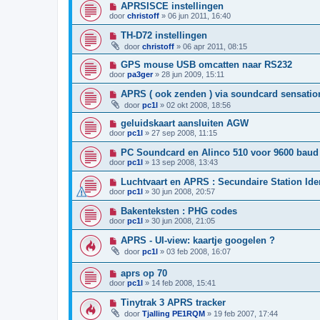
APRSISCE instellingen
door
christoff
»
06 jun 2011, 16:40
TH-D72 instellingen
door
christoff
»
06 apr 2011, 08:15
GPS mouse USB omcatten naar RS232
door
pa3ger
»
28 jun 2009, 15:11
APRS ( ook zenden ) via soundcard sensatio
door
pc1l
»
02 okt 2008, 18:56
geluidskaart aansluiten AGW
door
pc1l
»
27 sep 2008, 11:15
PC Soundcard en Alinco 510 voor 9600 baud
door
pc1l
»
13 sep 2008, 13:43
Luchtvaart en APRS : Secundaire Station Iden
door
pc1l
»
30 jun 2008, 20:57
Bakenteksten : PHG codes
door
pc1l
»
30 jun 2008, 21:05
APRS - UI-view: kaartje googelen ?
door
pc1l
»
03 feb 2008, 16:07
aprs op 70
door
pc1l
»
14 feb 2008, 15:41
Tinytrak 3 APRS tracker
door
Tjalling PE1RQM
»
19 feb 2007, 17:44