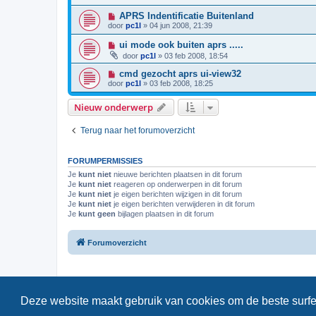
APRS Indentificatie Buitenland
door
pc1l
»
04 jun 2008, 21:39
ui mode ook buiten aprs .....
door
pc1l
»
03 feb 2008, 18:54
cmd gezocht aprs ui-view32
door
pc1l
»
03 feb 2008, 18:25
Nieuw onderwerp
Terug naar het forumoverzicht
FORUMPERMISSIES
Je
kunt niet
nieuwe berichten plaatsen in dit forum
Je
kunt niet
reageren op onderwerpen in dit forum
Je
kunt niet
je eigen berichten wijzigen in dit forum
Je
kunt niet
je eigen berichten verwijderen in dit forum
Je
kunt geen
bijlagen plaatsen in dit forum
Forumoverzicht
Deze website maakt gebruik van cookies om de beste surfe