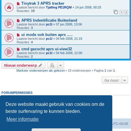
Tinytrak 3 APRS tracker
Laatste bericht door
Tjalling PE1RQM
«
14 jun 2008, 00:25
Reacties:
19
1
2
APRS Indentificatie Buitenland
Laatste bericht door
pc1l
«
07 jun 2008, 13:06
Reacties:
3
ui mode ook buiten aprs .....
Laatste bericht door
pc1l
«
04 feb 2008, 21:19
Reacties:
4
cmd gezocht aprs ui-view32
Laatste bericht door
pc1l
«
04 feb 2008, 12:00
Reacties:
2
Nieuw onderwerp
Markeer onderwerpen als gelezen
• 18 onderwerpen • Pagina
1
van
1
Ga naar
FORUMPERMISSIES
Je
kunt niet
nieuwe berichten plaatsen in dit forum
Je
kunt niet
reageren op onderwerpen in dit forum
Deze website maakt gebruik van cookies om de
Je
kunt niet
je eigen berichten wijzigen in dit forum
beste surfervaring te kunnen bieden.
Je
kunt niet
je eigen berichten verwijderen in dit forum
Je
kunt geen
bijlagen plaatsen in dit forum
Meer informatie
Forumoverzicht
Verwijder cookies
Alle tijden zijn
UTC+02:00