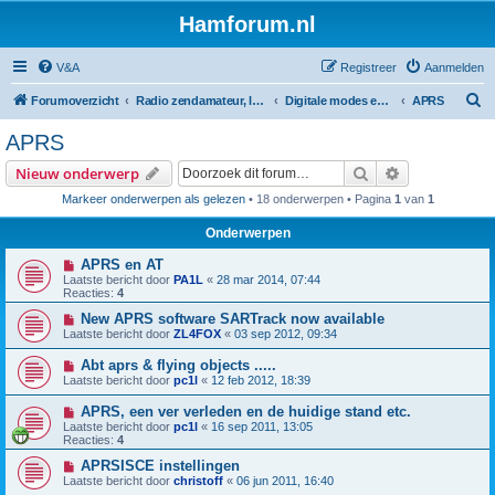
Hamforum.nl
V&A
Registreer
Aanmelden
Z
Forumoverzicht
Radio zendamateur, luisteramateur en elektronica zelfbouw
Digitale modes en morse (CW)
APRS
o
APRS
e
Zoek
Uitgebreid z
Nieuw onderwerp
k
Markeer onderwerpen als gelezen
• 18 onderwerpen • Pagina
1
van
1
Onderwerpen
APRS en AT
Laatste bericht door
PA1L
«
28 mar 2014, 07:44
Reacties:
4
New APRS software SARTrack now available
Laatste bericht door
ZL4FOX
«
03 sep 2012, 09:34
Abt aprs & flying objects .....
Laatste bericht door
pc1l
«
12 feb 2012, 18:39
APRS, een ver verleden en de huidige stand etc.
Laatste bericht door
pc1l
«
16 sep 2011, 13:05
Reacties:
4
APRSISCE instellingen
Laatste bericht door
christoff
«
06 jun 2011, 16:40