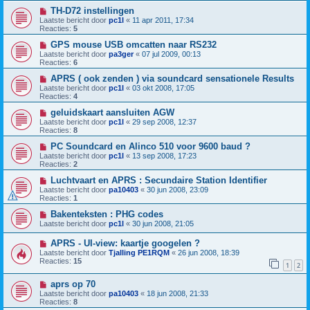
TH-D72 instellingen
Laatste bericht door
pc1l
«
11 apr 2011, 17:34
Reacties:
5
GPS mouse USB omcatten naar RS232
Laatste bericht door
pa3ger
«
07 jul 2009, 00:13
Reacties:
6
APRS ( ook zenden ) via soundcard sensationele Results
Laatste bericht door
pc1l
«
03 okt 2008, 17:05
Reacties:
4
geluidskaart aansluiten AGW
Laatste bericht door
pc1l
«
29 sep 2008, 12:37
Reacties:
8
PC Soundcard en Alinco 510 voor 9600 baud ?
Laatste bericht door
pc1l
«
13 sep 2008, 17:23
Reacties:
2
Luchtvaart en APRS : Secundaire Station Identifier
Laatste bericht door
pa10403
«
30 jun 2008, 23:09
Reacties:
1
Bakenteksten : PHG codes
Laatste bericht door
pc1l
«
30 jun 2008, 21:05
APRS - UI-view: kaartje googelen ?
Laatste bericht door
Tjalling PE1RQM
«
26 jun 2008, 18:39
Reacties:
15
1
2
aprs op 70
Laatste bericht door
pa10403
«
18 jun 2008, 21:33
Reacties:
8