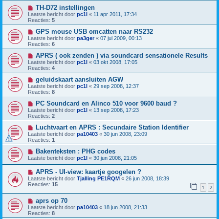
TH-D72 instellingen
Laatste bericht door
pc1l
«
11 apr 2011, 17:34
Reacties:
5
GPS mouse USB omcatten naar RS232
Laatste bericht door
pa3ger
«
07 jul 2009, 00:13
Reacties:
6
APRS ( ook zenden ) via soundcard sensationele Results
Laatste bericht door
pc1l
«
03 okt 2008, 17:05
Reacties:
4
geluidskaart aansluiten AGW
Laatste bericht door
pc1l
«
29 sep 2008, 12:37
Reacties:
8
PC Soundcard en Alinco 510 voor 9600 baud ?
Laatste bericht door
pc1l
«
13 sep 2008, 17:23
Reacties:
2
Luchtvaart en APRS : Secundaire Station Identifier
Laatste bericht door
pa10403
«
30 jun 2008, 23:09
Reacties:
1
Bakenteksten : PHG codes
Laatste bericht door
pc1l
«
30 jun 2008, 21:05
APRS - UI-view: kaartje googelen ?
Laatste bericht door
Tjalling PE1RQM
«
26 jun 2008, 18:39
Reacties:
15
1
2
aprs op 70
Laatste bericht door
pa10403
«
18 jun 2008, 21:33
Reacties:
8