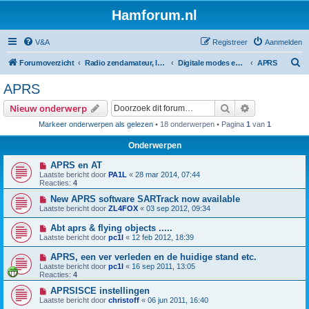
Hamforum.nl
V&A
Registreer
Aanmelden
Z
Forumoverzicht
Radio zendamateur, luisteramateur en elektronica zelfbouw
Digitale modes en morse (CW)
APRS
o
APRS
e
Zoek
Uitgebreid z
Nieuw onderwerp
k
Markeer onderwerpen als gelezen
• 18 onderwerpen • Pagina
1
van
1
Onderwerpen
APRS en AT
Laatste bericht door
PA1L
«
28 mar 2014, 07:44
Reacties:
4
New APRS software SARTrack now available
Laatste bericht door
ZL4FOX
«
03 sep 2012, 09:34
Abt aprs & flying objects .....
Laatste bericht door
pc1l
«
12 feb 2012, 18:39
APRS, een ver verleden en de huidige stand etc.
Laatste bericht door
pc1l
«
16 sep 2011, 13:05
Reacties:
4
APRSISCE instellingen
Laatste bericht door
christoff
«
06 jun 2011, 16:40