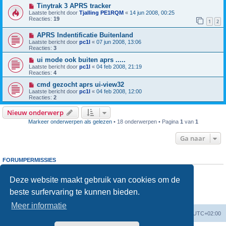
Tinytrak 3 APRS tracker
Laatste bericht door
Tjalling PE1RQM
«
14 jun 2008, 00:25
Reacties:
19
1
2
APRS Indentificatie Buitenland
Laatste bericht door
pc1l
«
07 jun 2008, 13:06
Reacties:
3
ui mode ook buiten aprs .....
Laatste bericht door
pc1l
«
04 feb 2008, 21:19
Reacties:
4
cmd gezocht aprs ui-view32
Laatste bericht door
pc1l
«
04 feb 2008, 12:00
Reacties:
2
Nieuw onderwerp
Markeer onderwerpen als gelezen
• 18 onderwerpen • Pagina
1
van
1
Ga naar
FORUMPERMISSIES
Je
kunt niet
nieuwe berichten plaatsen in dit forum
Je
kunt niet
reageren op onderwerpen in dit forum
Deze website maakt gebruik van cookies om de
Je
kunt niet
je eigen berichten wijzigen in dit forum
beste surfervaring te kunnen bieden.
Je
kunt niet
je eigen berichten verwijderen in dit forum
Je
kunt geen
bijlagen plaatsen in dit forum
Meer informatie
Forumoverzicht
Verwijder cookies
Alle tijden zijn
UTC+02:00