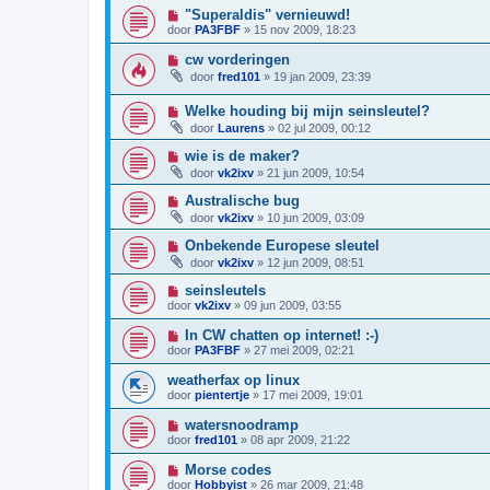
"Superaldis" vernieuwd!
door
PA3FBF
»
15 nov 2009, 18:23
cw vorderingen
door
fred101
»
19 jan 2009, 23:39
Welke houding bij mijn seinsleutel?
door
Laurens
»
02 jul 2009, 00:12
wie is de maker?
door
vk2ixv
»
21 jun 2009, 10:54
Australische bug
door
vk2ixv
»
10 jun 2009, 03:09
Onbekende Europese sleutel
door
vk2ixv
»
12 jun 2009, 08:51
seinsleutels
door
vk2ixv
»
09 jun 2009, 03:55
In CW chatten op internet! :-)
door
PA3FBF
»
27 mei 2009, 02:21
weatherfax op linux
door
pientertje
»
17 mei 2009, 19:01
watersnoodramp
door
fred101
»
08 apr 2009, 21:22
Morse codes
door
Hobbyist
»
26 mar 2009, 21:48