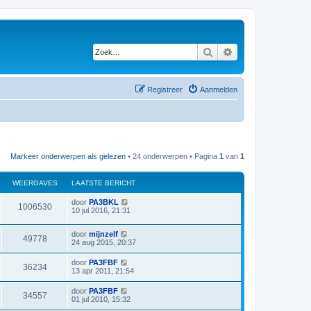
Zoek
Uitgebreid zoeken
Registreer
Aanmelden
Markeer onderwerpen als gelezen
• 24 onderwerpen • Pagina
1
van
1
WEERGAVES
LAATSTE BERICHT
L
door
PA3BKL
W
1006530
a
10 jul 2016, 21:31
a
e
t
L
door
mijnzelf
s
W
49778
e
a
24 aug 2015, 20:37
t
a
e
e
t
r
b
L
door
PA3FBF
W
36234
s
e
a
13 apr 2011, 21:54
e
t
r
g
a
e
e
i
t
L
door
PA3FBF
r
b
c
W
34557
s
a
a
01 jul 2010, 15:32
e
h
e
t
a
r
t
g