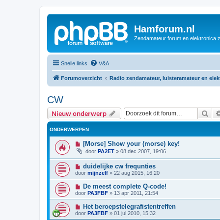
Hamforum.nl
Zendamateur forum en elektronica 
Snelle links
V&A
Forumoverzicht
Radio zendamateur, luisteramateur en ele
CW
Zoe
Nieuw onderwerp
ONDERWERPEN
[Morse] Show your (morse) key!
door
PA2ET
»
08 dec 2007, 19:06
duidelijke cw frequnties
door
mijnzelf
»
22 aug 2015, 16:20
De meest complete Q-code!
door
PA3FBF
»
13 apr 2011, 21:54
Het beroepstelegrafistentreffen
door
PA3FBF
»
01 jul 2010, 15:32