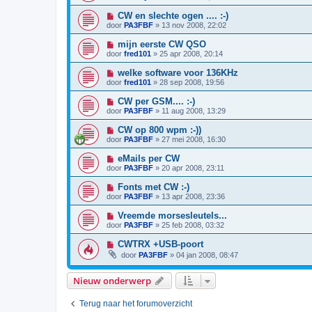
CW en slechte ogen .... :-)
door
PA3FBF
»
13 nov 2008, 22:02
mijn eerste CW QSO
door
fred101
»
25 apr 2008, 20:14
welke software voor 136KHz
door
fred101
»
28 sep 2008, 19:56
CW per GSM.... :-)
door
PA3FBF
»
11 aug 2008, 13:29
CW op 800 wpm :-))
door
PA3FBF
»
27 mei 2008, 16:30
eMails per CW
door
PA3FBF
»
20 apr 2008, 23:11
Fonts met CW :-)
door
PA3FBF
»
13 apr 2008, 23:36
Vreemde morsesleutels...
door
PA3FBF
»
25 feb 2008, 03:32
CWTRX +USB-poort
door
PA3FBF
»
04 jan 2008, 08:47
Nieuw onderwerp
Terug naar het forumoverzicht