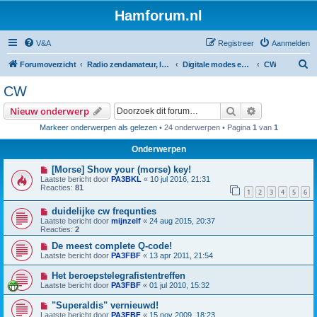
Hamforum.nl
V&A
Registreer
Aanmelden
Z
Forumoverzicht
Radio zendamateur, luisteramateur en elektronica zelfbouw
Digitale modes en morse (CW)
CW
o
CW
e
Zoek
Uitgebreid z
Nieuw onderwerp
k
Markeer onderwerpen als gelezen
• 24 onderwerpen • Pagina
1
van
1
Onderwerpen
[Morse] Show your (morse) key!
Laatste bericht door
PA3BKL
«
10 jul 2016, 21:31
Reacties:
81
1
2
3
4
5
6
duidelijke cw frequnties
Laatste bericht door
mijnzelf
«
24 aug 2015, 20:37
Reacties:
2
De meest complete Q-code!
Laatste bericht door
PA3FBF
«
13 apr 2011, 21:54
Het beroepstelegrafistentreffen
Laatste bericht door
PA3FBF
«
01 jul 2010, 15:32
"Superaldis" vernieuwd!
Laatste bericht door
PA3FBF
«
15 nov 2009, 18:23