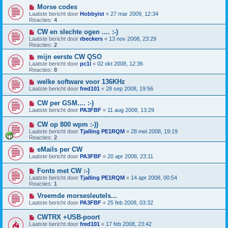
Morse codes
Laatste bericht door
Hobbyist
«
27 mar 2009, 12:34
Reacties:
4
CW en slechte ogen .... :-)
Laatste bericht door
rbeckers
«
13 nov 2008, 23:29
Reacties:
2
mijn eerste CW QSO
Laatste bericht door
pc1l
«
02 okt 2008, 12:36
Reacties:
8
welke software voor 136KHz
Laatste bericht door
fred101
«
28 sep 2008, 19:56
CW per GSM.... :-)
Laatste bericht door
PA3FBF
«
11 aug 2008, 13:29
CW op 800 wpm :-))
Laatste bericht door
Tjalling PE1RQM
«
28 mei 2008, 19:19
Reacties:
2
eMails per CW
Laatste bericht door
PA3FBF
«
20 apr 2008, 23:11
Fonts met CW :-)
Laatste bericht door
Tjalling PE1RQM
«
14 apr 2008, 00:54
Reacties:
1
Vreemde morsesleutels...
Laatste bericht door
PA3FBF
«
25 feb 2008, 03:32
CWTRX +USB-poort
Laatste bericht door
fred101
«
17 feb 2008, 23:42