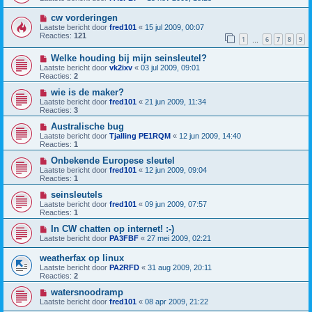
cw vorderingen
Laatste bericht door
fred101
«
15 jul 2009, 00:07
Reacties:
121
1
6
7
8
9
…
Welke houding bij mijn seinsleutel?
Laatste bericht door
vk2ixv
«
03 jul 2009, 09:01
Reacties:
2
wie is de maker?
Laatste bericht door
fred101
«
21 jun 2009, 11:34
Reacties:
3
Australische bug
Laatste bericht door
Tjalling PE1RQM
«
12 jun 2009, 14:40
Reacties:
1
Onbekende Europese sleutel
Laatste bericht door
fred101
«
12 jun 2009, 09:04
Reacties:
1
seinsleutels
Laatste bericht door
fred101
«
09 jun 2009, 07:57
Reacties:
1
In CW chatten op internet! :-)
Laatste bericht door
PA3FBF
«
27 mei 2009, 02:21
weatherfax op linux
Laatste bericht door
PA2RFD
«
31 aug 2009, 20:11
Reacties:
2
watersnoodramp
Laatste bericht door
fred101
«
08 apr 2009, 21:22