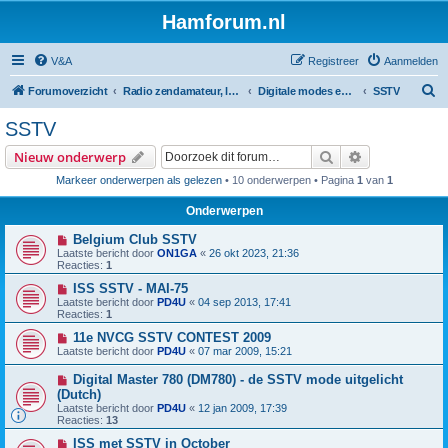
Hamforum.nl
V&A
Registreer
Aanmelden
Z
Forumoverzicht
Radio zendamateur, luisteramateur en elektronica zelfbouw
Digitale modes en morse (CW)
SSTV
o
SSTV
e
Zoek
Uitgebreid z
Nieuw onderwerp
k
Markeer onderwerpen als gelezen
• 10 onderwerpen • Pagina
1
van
1
Onderwerpen
Belgium Club SSTV
Laatste bericht door
ON1GA
«
26 okt 2023, 21:36
Reacties:
1
ISS SSTV - MAI-75
Laatste bericht door
PD4U
«
04 sep 2013, 17:41
Reacties:
1
11e NVCG SSTV CONTEST 2009
Laatste bericht door
PD4U
«
07 mar 2009, 15:21
Digital Master 780 (DM780) - de SSTV mode uitgelicht
(Dutch)
Laatste bericht door
PD4U
«
12 jan 2009, 17:39
Reacties:
13
ISS met SSTV in October