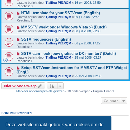
Laatste bericht door
Tjalling PE1RQM
«
16 okt 2008, 17:50
Reacties:
3
HTML template for your SSTVcam (English)
Laatste bericht door
Tjalling PE1RQM
«
09 jul 2008, 22:48
Reacties:
1
MMSSTV werkt onder Windows Vista ;-) (Dutch)
Laatste bericht door
Tjalling PE1RQM
«
08 jun 2008, 21:39
SSTV frequencies (English)
Laatste bericht door
Tjalling PE1RQM
«
06 jun 2008, 17:22
Reacties:
4
SSTV cam - ook jouw grafische DX monitor? (Dutch)
Laatste bericht door
Tjalling PE1RQM
«
25 mei 2008, 03:17
Reacties:
1
Setup SSTVcam-Instructions for MMSSTV and FTP Widget
(Engl.)
Laatste bericht door
Tjalling PE1RQM
«
25 mei 2008, 02:35
Nieuw onderwerp
Markeer onderwerpen als gelezen
• 10 onderwerpen • Pagina
1
van
1
Ga naar
FORUMPERMISSIES
Je
kunt niet
nieuwe berichten plaatsen in dit forum
Je
kunt niet
reageren op onderwerpen in dit forum
Deze website maakt gebruik van cookies om de
Je
kunt niet
je eigen berichten wijzigen in dit forum