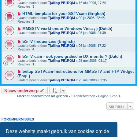
Laatste bericht door
Tjalling PE1RQM
«
16 okt 2008, 17:50
Reacties:
3
HTML template for your SSTVcam (English)
Laatste bericht door
Tjalling PE1RQM
«
09 jul 2008, 22:48
Reacties:
1
MMSSTV werkt onder Windows Vista ;-) (Dutch)
Laatste bericht door
Tjalling PE1RQM
«
08 jun 2008, 21:39
SSTV frequencies (English)
Laatste bericht door
Tjalling PE1RQM
«
06 jun 2008, 17:22
Reacties:
4
SSTV cam - ook jouw grafische DX monitor? (Dutch)
Laatste bericht door
Tjalling PE1RQM
«
25 mei 2008, 03:17
Reacties:
1
Setup SSTVcam-Instructions for MMSSTV and FTP Widget
(Engl.)
Laatste bericht door
Tjalling PE1RQM
«
25 mei 2008, 02:35
Nieuw onderwerp
Markeer onderwerpen als gelezen
• 10 onderwerpen • Pagina
1
van
1
Ga naar
FORUMPERMISSIES
Je
kunt niet
nieuwe berichten plaatsen in dit forum
Je
kunt niet
reageren op onderwerpen in dit forum
Deze website maakt gebruik van cookies om de
Je
kunt niet
je eigen berichten wijzigen in dit forum