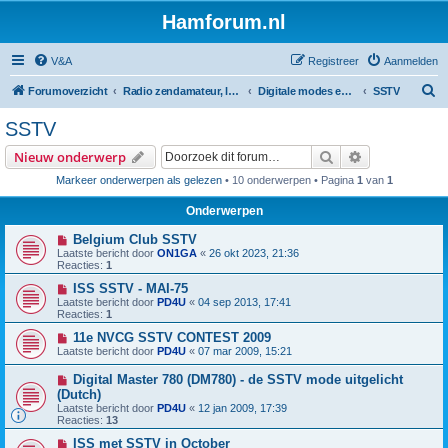
Hamforum.nl
V&A
Registreer
Aanmelden
Z
Forumoverzicht
Radio zendamateur, luisteramateur en elektronica zelfbouw
Digitale modes en morse (CW)
SSTV
o
SSTV
e
Zoek
Uitgebreid z
Nieuw onderwerp
k
Markeer onderwerpen als gelezen
• 10 onderwerpen • Pagina
1
van
1
Onderwerpen
Belgium Club SSTV
Laatste bericht door
ON1GA
«
26 okt 2023, 21:36
Reacties:
1
ISS SSTV - MAI-75
Laatste bericht door
PD4U
«
04 sep 2013, 17:41
Reacties:
1
11e NVCG SSTV CONTEST 2009
Laatste bericht door
PD4U
«
07 mar 2009, 15:21
Digital Master 780 (DM780) - de SSTV mode uitgelicht
(Dutch)
Laatste bericht door
PD4U
«
12 jan 2009, 17:39
Reacties:
13
ISS met SSTV in October