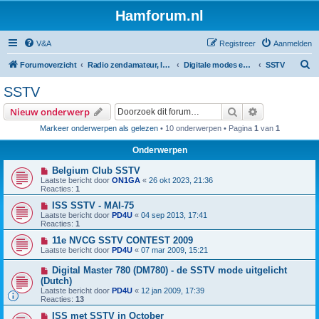
Hamforum.nl
V&A
Registreer
Aanmelden
Z
Forumoverzicht
Radio zendamateur, luisteramateur en elektronica zelfbouw
Digitale modes en morse (CW)
SSTV
o
SSTV
e
Zoek
Uitgebreid z
Nieuw onderwerp
k
Markeer onderwerpen als gelezen
• 10 onderwerpen • Pagina
1
van
1
Onderwerpen
Belgium Club SSTV
Laatste bericht door
ON1GA
«
26 okt 2023, 21:36
Reacties:
1
ISS SSTV - MAI-75
Laatste bericht door
PD4U
«
04 sep 2013, 17:41
Reacties:
1
11e NVCG SSTV CONTEST 2009
Laatste bericht door
PD4U
«
07 mar 2009, 15:21
Digital Master 780 (DM780) - de SSTV mode uitgelicht
(Dutch)
Laatste bericht door
PD4U
«
12 jan 2009, 17:39
Reacties:
13
ISS met SSTV in October