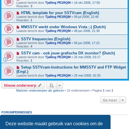
Laatste bericht door
Tjalling PE1RQM
«
16 okt 2008, 17:50
Reacties:
3
HTML template for your SSTVcam (English)
Laatste bericht door
Tjalling PE1RQM
«
09 jul 2008, 22:48
Reacties:
1
MMSSTV werkt onder Windows Vista ;-) (Dutch)
Laatste bericht door
Tjalling PE1RQM
«
08 jun 2008, 21:39
SSTV frequencies (English)
Laatste bericht door
Tjalling PE1RQM
«
06 jun 2008, 17:22
Reacties:
4
SSTV cam - ook jouw grafische DX monitor? (Dutch)
Laatste bericht door
Tjalling PE1RQM
«
25 mei 2008, 03:17
Reacties:
1
Setup SSTVcam-Instructions for MMSSTV and FTP Widget
(Engl.)
Laatste bericht door
Tjalling PE1RQM
«
25 mei 2008, 02:35
Nieuw onderwerp
Markeer onderwerpen als gelezen
• 10 onderwerpen • Pagina
1
van
1
Ga naar
FORUMPERMISSIES
Je
kunt niet
nieuwe berichten plaatsen in dit forum
Je
kunt niet
reageren op onderwerpen in dit forum
Deze website maakt gebruik van cookies om de
Je
kunt niet
je eigen berichten wijzigen in dit forum