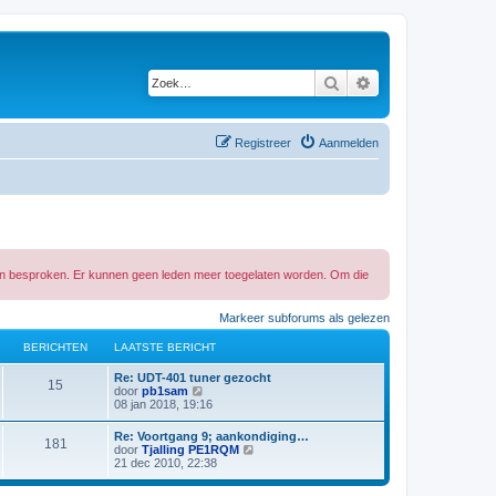
Zoek
Uitgebreid zoeken
Registreer
Aanmelden
 in besproken. Er kunnen geen leden meer toegelaten worden. Om die
Markeer subforums als gelezen
BERICHTEN
LAATSTE BERICHT
L
Re: UDT-401 tuner gezocht
B
15
a
B
door
pb1sam
a
e
08 jan 2018, 19:16
e
t
k
s
i
L
Re: Voortgang 9; aankondiging…
r
B
181
t
j
a
B
door
Tjalling PE1RQM
e
k
a
e
21 dec 2010, 22:38
i
b
l
e
t
k
e
a
s
i
r
a