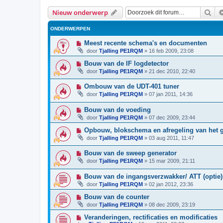
Zoe
Nieuw onderwerp
ONDERWERPEN
Meest recente schema's en documenten
door
Tjalling PE1RQM
»
16 feb 2009, 23:08
Bouw van de IF logdetector
door
Tjalling PE1RQM
»
21 dec 2010, 22:40
Ombouw van de UDT-401 tuner
door
Tjalling PE1RQM
»
07 jan 2011, 14:36
Bouw van de voeding
door
Tjalling PE1RQM
»
07 dec 2009, 23:44
Opbouw, blokschema en afregeling van het 
door
Tjalling PE1RQM
»
03 aug 2011, 11:47
Bouw van de sweep generator
door
Tjalling PE1RQM
»
15 mar 2009, 21:11
Bouw van de ingangsverzwakker/ ATT (optie)
door
Tjalling PE1RQM
»
02 jan 2012, 23:36
Bouw van de counter
door
Tjalling PE1RQM
»
08 dec 2009, 23:19
Veranderingen, rectificaties en modificaties