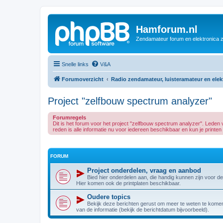
Hamforum.nl
Zendamateur forum en elektronica 
Snelle links
V&A
Forumoverzicht
Radio zendamateur, luisteramateur en ele
Project "zelfbouw spectrum analyzer"
Forumregels
Dit is het forum voor het project "zelfbouw spectrum analyzer". Led
reden is alle informatie nu voor iedereen beschikbaar en kun je printen e
FORUM
Project onderdelen, vraag en aanbod
Bied hier onderdelen aan, die handig kunnen zijn voor d
Hier komen ook de printplaten beschikbaar.
Oudere topics
Bekijk deze berichten gerust om meer te weten te komen 
van de informatie (bekijk de berichtdatum bijvoorbeeld).