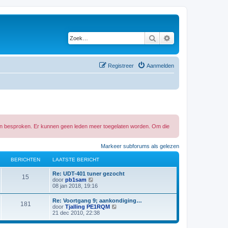
Zoek
Uitgebreid zoeken
Registreer
Aanmelden
 in besproken. Er kunnen geen leden meer toegelaten worden. Om die
Markeer subforums als gelezen
BERICHTEN
LAATSTE BERICHT
L
Re: UDT-401 tuner gezocht
B
15
a
B
door
pb1sam
a
e
08 jan 2018, 19:16
e
t
k
s
i
L
Re: Voortgang 9; aankondiging…
r
B
181
t
j
a
B
door
Tjalling PE1RQM
e
k
a
e
21 dec 2010, 22:38
i
b
l
e
t
k
e
a
s
i
r
a