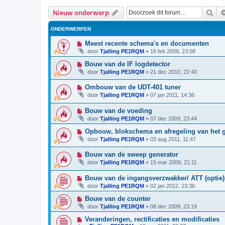
Zoe
Nieuw onderwerp
ONDERWERPEN
Meest recente schema's en documenten
door
Tjalling PE1RQM
»
16 feb 2009, 23:08
Bouw van de IF logdetector
door
Tjalling PE1RQM
»
21 dec 2010, 22:40
Ombouw van de UDT-401 tuner
door
Tjalling PE1RQM
»
07 jan 2011, 14:36
Bouw van de voeding
door
Tjalling PE1RQM
»
07 dec 2009, 23:44
Opbouw, blokschema en afregeling van het 
door
Tjalling PE1RQM
»
03 aug 2011, 11:47
Bouw van de sweep generator
door
Tjalling PE1RQM
»
15 mar 2009, 21:11
Bouw van de ingangsverzwakker/ ATT (optie)
door
Tjalling PE1RQM
»
02 jan 2012, 23:36
Bouw van de counter
door
Tjalling PE1RQM
»
08 dec 2009, 23:19
Veranderingen, rectificaties en modificaties