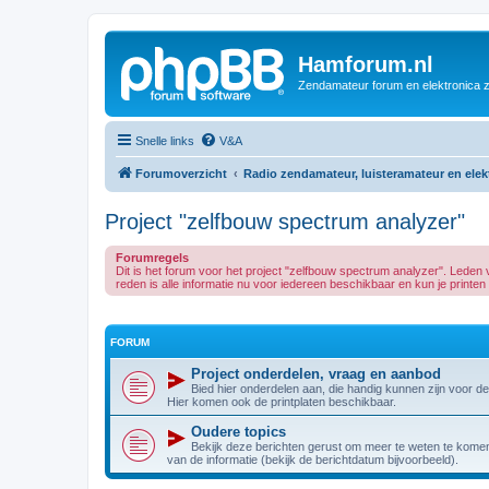
Hamforum.nl
Zendamateur forum en elektronica 
Snelle links
V&A
Forumoverzicht
Radio zendamateur, luisteramateur en ele
Project "zelfbouw spectrum analyzer"
Forumregels
Dit is het forum voor het project "zelfbouw spectrum analyzer". Led
reden is alle informatie nu voor iedereen beschikbaar en kun je printen e
FORUM
Project onderdelen, vraag en aanbod
Bied hier onderdelen aan, die handig kunnen zijn voor d
Hier komen ook de printplaten beschikbaar.
Oudere topics
Bekijk deze berichten gerust om meer te weten te komen 
van de informatie (bekijk de berichtdatum bijvoorbeeld).