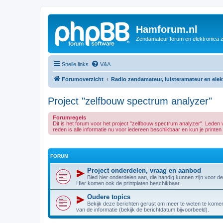
Hamforum.nl
Zendamateur forum en elektronica 
Snelle links
V&A
Forumoverzicht
Radio zendamateur, luisteramateur en ele
Project "zelfbouw spectrum analyzer"
Forumregels
Dit is het forum voor het project "zelfbouw spectrum analyzer". Led
reden is alle informatie nu voor iedereen beschikbaar en kun je printen e
FORUM
Project onderdelen, vraag en aanbod
Bied hier onderdelen aan, die handig kunnen zijn voor d
Hier komen ook de printplaten beschikbaar.
Oudere topics
Bekijk deze berichten gerust om meer te weten te komen 
van de informatie (bekijk de berichtdatum bijvoorbeeld).