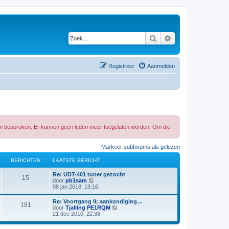
Zoek
Uitgebreid zoeken
Registreer
Aanmelden
 in besproken. Er kunnen geen leden meer toegelaten worden. Om die
Markeer subforums als gelezen
BERICHTEN
LAATSTE BERICHT
L
Re: UDT-401 tuner gezocht
B
15
a
B
door
pb1sam
a
e
08 jan 2018, 19:16
e
t
k
s
i
L
Re: Voortgang 9; aankondiging…
r
B
181
t
j
a
B
door
Tjalling PE1RQM
e
k
a
e
21 dec 2010, 22:38
i
b
l
e
t
k
e
a
s
i
r
a