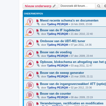
Zoe
Nieuw onderwerp
ONDERWERPEN
Meest recente schema's en documenten
door
Tjalling PE1RQM
»
16 feb 2009, 23:08
Bouw van de IF logdetector
door
Tjalling PE1RQM
»
21 dec 2010, 22:40
Ombouw van de UDT-401 tuner
door
Tjalling PE1RQM
»
07 jan 2011, 14:36
Bouw van de voeding
door
Tjalling PE1RQM
»
07 dec 2009, 23:44
Opbouw, blokschema en afregeling van het 
door
Tjalling PE1RQM
»
03 aug 2011, 11:47
Bouw van de sweep generator
door
Tjalling PE1RQM
»
15 mar 2009, 21:11
Bouw van de ingangsverzwakker/ ATT (optie)
door
Tjalling PE1RQM
»
02 jan 2012, 23:36
Bouw van de counter
door
Tjalling PE1RQM
»
08 dec 2009, 23:19
Veranderingen, rectificaties en modificaties